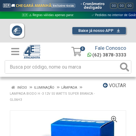
- Cronômetro
🇧🇷 🚚
CHEGARÁ AMANHÃ
00
:
00
:
00
Exclusivo Goiás
desligado
🇧🇷 ⚠️ Regras válidas apenas para:
✅ Pedidos no interior de Goiás
Baixe já nosso APP
Fale Conosco
0
(62) 3878-3333
VOLTAR
INÍCIO
ILUMINAÇÃO
LÂMPADA
LAMPADA BIODO H -3 12V 55 WATTS SUPER BRANCA -
GL06H3