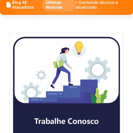
Blog 4E
Últimas
• Conteúdo técnico e
Atacadista
Notícias
atualizado.