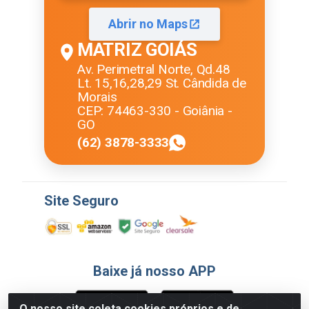
Abrir no Maps
MATRIZ GOIÁS
Av. Perimetral Norte, Qd.48
Lt. 15,16,28,29 St. Cândida de
Morais
CEP: 74463-330 - Goiânia -
GO
(62) 3878-3333
Site Seguro
Baixe já nosso APP
O nosso site coleta cookies próprios e de