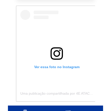
Ver essa foto no Instagram
Uma publicação compartilhada por 4E ATACADISTA - Distribuidora de Pecas e Acessórios (@4eatacadista)