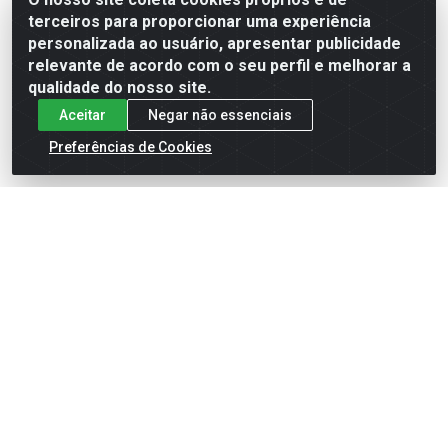
terceiros para proporcionar uma experiência
Formas de Pagamento
personalizada ao usuário, apresentar publicidade
relevante de acordo com o seu perfil e melhorar a
qualidade do nosso site.
Aceitar
Negar não essenciais
Preferências de Cookies
English
Español
×
ENTRE EM CAMPO COM A 4E!
Vista a camisa de quem joga para vencer.