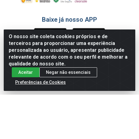
Baixe já nosso APP
O nosso site coleta cookies próprios e de
terceiros para proporcionar uma experiência
Formas de Pagamento
personalizada ao usuário, apresentar publicidade
relevante de acordo com o seu perfil e melhorar a
qualidade do nosso site.
Aceitar
Negar não essenciais
Preferências de Cookies
English
Español
×
ENTRE EM CAMPO COM A 4E!
Vista a camisa de quem joga para vencer.