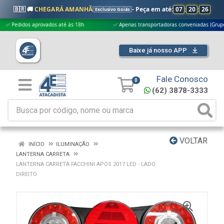
🇧🇷 🚚
CHEGARÁ AMANHÃ
- Peça em até:
07
:
20
:
25
Exclusivo Goiás
didos aprovados até às 18h
✅ Apenas transportadoras conveniadas (Grupo G5)
Baixe já nosso APP
Fale Conosco
0
(62) 3878-3333
VOLTAR
INÍCIO
ILUMINAÇÃO
LANTERNA CARRETA
LANTERNA CARRETA FACCHINI APÓS 2017 LED - LADO
DIREITO