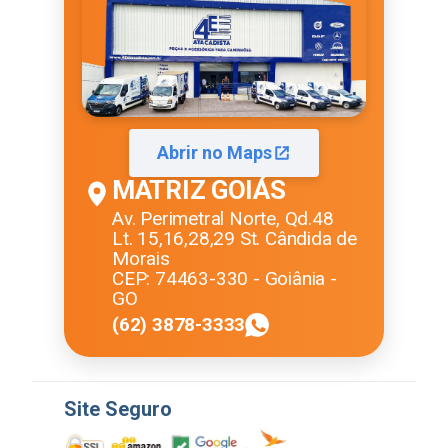
Abrir no Maps
MATRIZ GOIÁS
Av. Perimetral Norte, Qd.48
Lt. 15,16,28,29 St. Cândida de
Morais
CEP: 74463-330 - Goiânia -
GO
(62) 3878-3333
Site Seguro