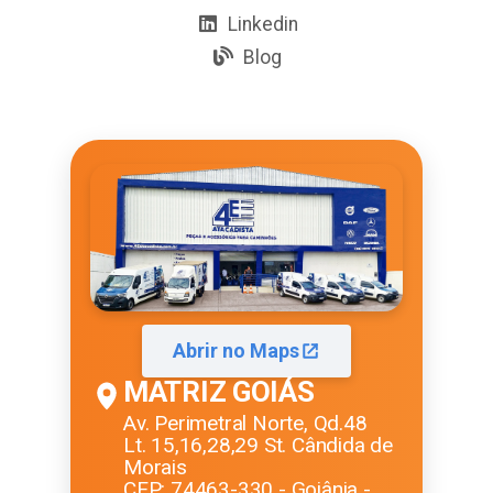
Linkedin
Blog
Abrir no Maps
MATRIZ GOIÁS
Av. Perimetral Norte, Qd.48
Lt. 15,16,28,29 St. Cândida de
Morais
CEP: 74463-330 - Goiânia -