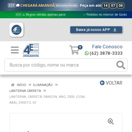
🇧🇷 🚚
CHEGARÁ AMANHÃ
- Peça em até:
14
:
07
:
05
Exclusivo Goiás
🇧🇷 ⚠️ Regras válidas apenas para:
✅ Pedidos no interior de Goiás
Baixe já nosso APP
Fale Conosco
0
(62) 3878-3333
VOLTAR
INÍCIO
ILUMINAÇÃO
LANTERNA CARRETA
LANTERNA, CARRETA, RANDON, ANO, 2000, (COM,
ABA), DIREITO, GF