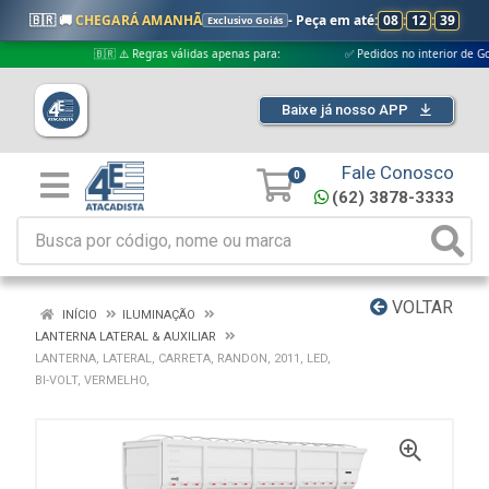
🇧🇷 🚚
CHEGARÁ AMANHÃ
- Peça em até:
08
:
12
:
39
Exclusivo Goiás
🇧🇷 ⚠️ Regras válidas apenas para:
✅ Pedidos no interior de Goiás
Baixe já nosso APP
Fale Conosco
0
(62) 3878-3333
VOLTAR
INÍCIO
ILUMINAÇÃO
LANTERNA LATERAL & AUXILIAR
LANTERNA, LATERAL, CARRETA, RANDON, 2011, LED,
BI-VOLT, VERMELHO,