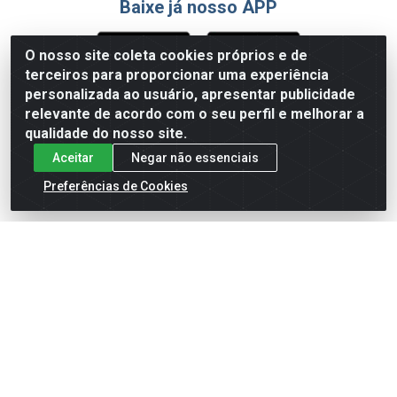
Baixe já nosso APP
O nosso site coleta cookies próprios e de
terceiros para proporcionar uma experiência
Formas de Pagamento
personalizada ao usuário, apresentar publicidade
relevante de acordo com o seu perfil e melhorar a
qualidade do nosso site.
Aceitar
Negar não essenciais
Preferências de Cookies
English
Español
×
ENTRE EM CAMPO COM A 4E!
Vista a camisa de quem joga para vencer.