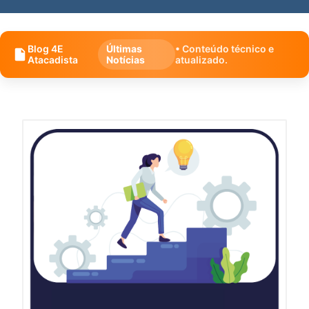
Blog 4E
Últimas
• Conteúdo técnico e
Atacadista
Notícias
atualizado.