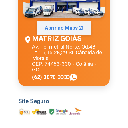
Abrir no Maps
MATRIZ GOIÁS
Av. Perimetral Norte, Qd.48
Lt. 15,16,28,29 St. Cândida de
Morais
CEP: 74463-330 - Goiânia -
GO
(62) 3878-3333
Site Seguro