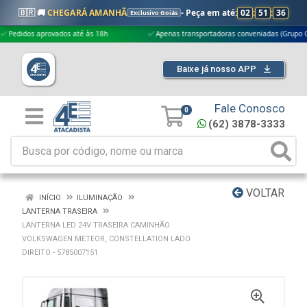
🇧🇷 🚚
CHEGARÁ AMANHÃ
- Peça em até:
02
:
51
:
36
Exclusivo Goiás
dos aprovados até às 18h
✅ Apenas transportadoras conveniadas (Grupo G5)
Baixe já nosso APP
Fale Conosco
0
(62) 3878-3333
VOLTAR
INÍCIO
ILUMINAÇÃO
LANTERNA TRASEIRA
LANTERNA LED 24V TRASEIRA CAMINHÃO
VOLKSWAGEN METEOR, CONSTELLATION LADO
DIREITO - 5785007151