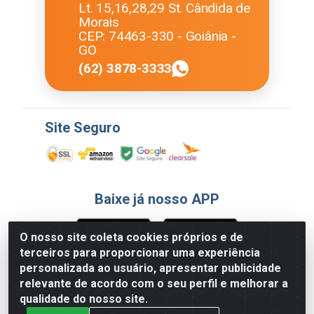
Lt. 15,16,28,29 St. Cândida de
Morais
CEP: 74463-330 - Goiânia -
GO
(62) 3878-3333
Site Seguro
Baixe já nosso APP
O nosso site coleta cookies próprios e de
terceiros para proporcionar uma experiência
Formas de Pagamento
personalizada ao usuário, apresentar publicidade
relevante de acordo com o seu perfil e melhorar a
qualidade do nosso site.