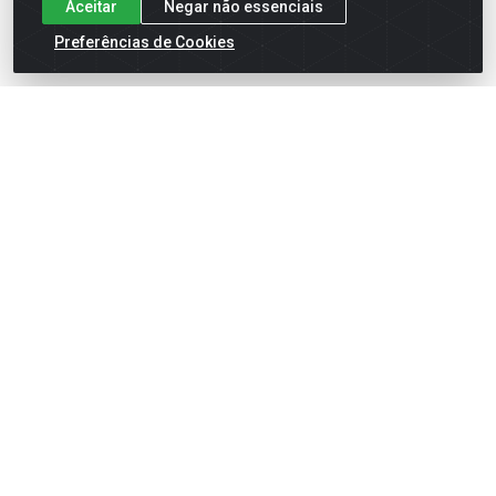
Aceitar
Negar não essenciais
Preferências de Cookies
English
Español
×
ENTRE EM CAMPO COM A 4E!
Vista a camisa de quem joga para vencer.