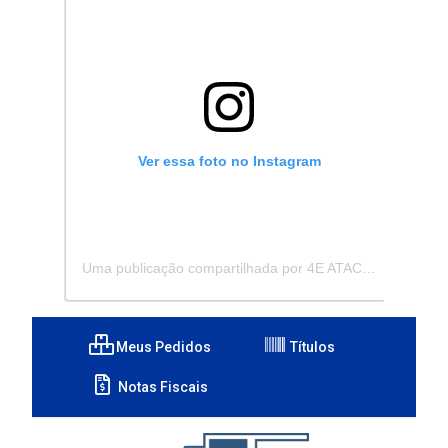
Ver essa foto no Instagram
Uma publicação compartilhada por 4E ATACADISTA - Distribuidora de Pecas e Acessórios (@4eatacadista)
Meus Pedidos
Títulos
Notas Fiscais