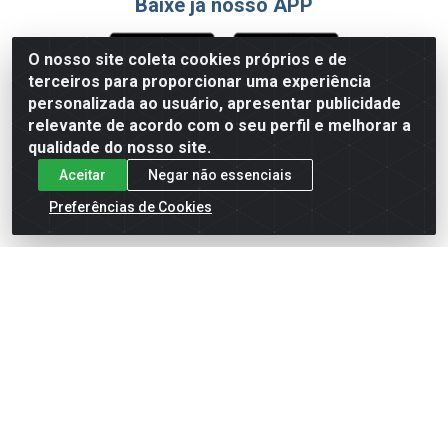
Baixe já nosso APP
O nosso site coleta cookies próprios e de
terceiros para proporcionar uma experiência
Formas de Pagamento
personalizada ao usuário, apresentar publicidade
relevante de acordo com o seu perfil e melhorar a
qualidade do nosso site.
Aceitar
Negar não essenciais
Preferências de Cookies
English
Español
×
ENTRE EM CAMPO COM A 4E!
Vista a camisa de quem joga para vencer.