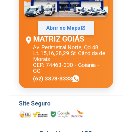
Abrir no Maps
MATRIZ GOIÁS
Av. Perimetral Norte, Qd.48
Lt. 15,16,28,29 St. Cândida de
Morais
CEP: 74463-330 - Goiânia -
GO
(62) 3878-3333
Site Seguro