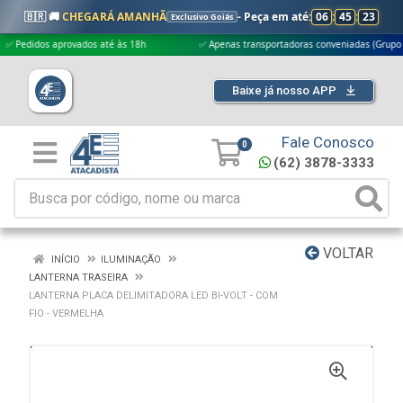
🇧🇷 🚚
CHEGARÁ AMANHÃ
- Peça em até:
06
:
45
:
22
Exclusivo Goiás
idos aprovados até às 18h
✅ Apenas transportadoras conveniadas (Grupo G5)
Baixe já nosso APP
Fale Conosco
0
(62) 3878-3333
VOLTAR
INÍCIO
ILUMINAÇÃO
LANTERNA TRASEIRA
LANTERNA PLACA DELIMITADORA LED BI-VOLT - COM
FIO - VERMELHA