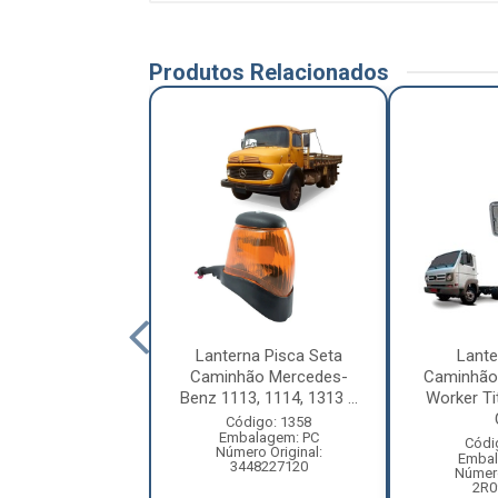
Produtos Relacionados
nterna Seta
Lanterna Pisca Seta
Lante
ão Volkswagen
Caminhão Mercedes-
Caminhão
ellation Lado
Benz 1113, 1114, 1313 ...
Worker Tit
Esquerd...
Código: 1358
Embalagem: PC
ódigo: 6993
Códi
Número Original:
balagem: PC
Embal
3448227120
ero Original:
Número
R2949101A
2R0