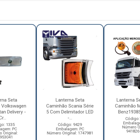
rna Seta
Lanterna Seta
Lanterna S
 Volkswagen
Caminhão Scania Série
Caminhão M
an Delivery -
5 Com Delimitador LED
Benz1938S
Cr...
-...
Código:
Embalag
go: 1335
Código: 9429
Número Or
agem: PC
Embalagem: PC
941826
 Original:
Número Original: 1747981
953041