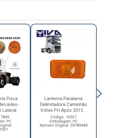
eta Pisca
Lanterna Paralama
Lanterna S
ercedes-
Delimitadora Caminhão
Caminhão Vol
 Lateral
Volvio FH Após 2015 ...
Constellatio
Esquerd..
 7845
Código: 16537
em: PC
Embalagem: PC
Código: 69
iginal:
Número Original: 20789440
Embalagem:
1021
Número Origi
2R294910