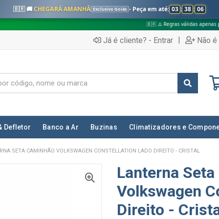
🇧🇷 🚚
CHEGARÁ AMANHÃ
- Peça em até:
03
:
38
:
05
Exclusivo Goiás
🇧🇷 ⚠️ Regras válidas apenas para:
✅ 
|
Já é cliente? - Entrar
Não é 
& Defletor
Banco a Ar
Buzinas
Climatizadores e Compon
RNA SETA CAMINHÃO VOLKSWAGEN CONSTELLATION LADO DIREITO - CRISTAL
Lanterna Set
Volkswagen Co
Direito - Crista