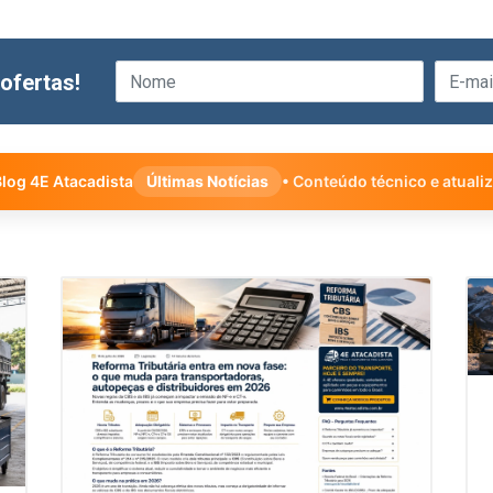
ofertas!
log 4E Atacadista
Últimas Notícias
• Conteúdo técnico e atuali