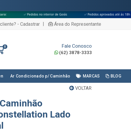
Pedidos no interior de Goiás
✅ Pedidos aprovados até às 18h
✅ Apena
|
cliente? - Cadastrar
Área do Representante
Fale Conosco
0
(62) 3878-3333
en
Ar Condicionado p/ Caminhão
MARCAS
BLOG
VOLTAR
a Caminhão
nstellation Lado
l