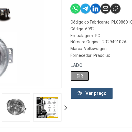
Código do Fabricante: PL098601
Código: 6992
Embalagem: PC
Número Original: 2R2949102A
Marca:
Volkswagen
Fornecedor:
Pradolux
LADO
DIR
Ver preço