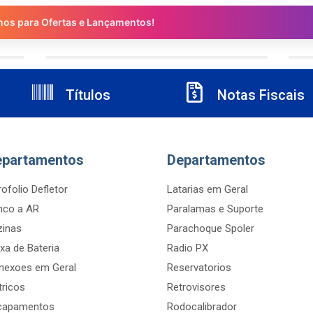
nos para Ofertas e Lançamentos!
Títulos
Notas Fiscais
epartamentos
Departamentos
ofolio Defletor
Latarias em Geral
nco a AR
Paralamas e Suporte
zinas
Parachoque Spoler
xa de Bateria
Radio PX
nexoes em Geral
Reservatorios
tricos
Retrovisores
capamentos
Rodocalibrador