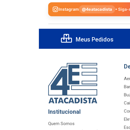
Instagram
@4eatacadista
• Siga-
Meus Pedidos
D
Aer
Ba
Bu
Cai
Institucional
Co
Ele
Quem Somos
Es