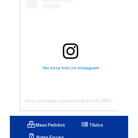
Ver essa foto no Instagram
Uma publicação compartilhada por 4E ATACADISTA - Distribuidora de Pecas e Acessórios (@4eatacadista)
Meus Pedidos
Títulos
Notas Fiscais