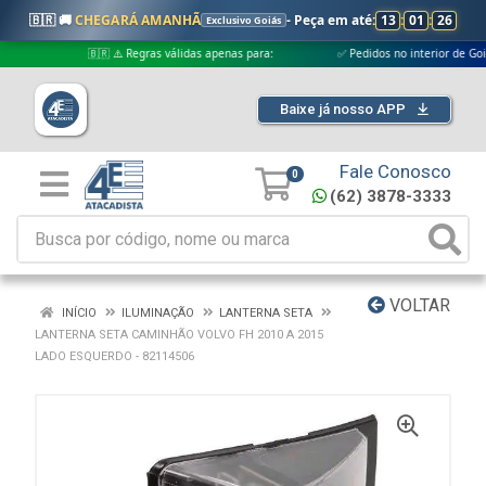
🇧🇷 🚚
CHEGARÁ AMANHÃ
- Peça em até:
13
:
01
:
26
Exclusivo Goiás
🇧🇷 ⚠️ Regras válidas apenas para:
✅ Pedidos no interior de Goiás
Baixe já nosso APP
Fale Conosco
0
(62) 3878-3333
VOLTAR
INÍCIO
ILUMINAÇÃO
LANTERNA SETA
LANTERNA SETA CAMINHÃO VOLVO FH 2010 A 2015
LADO ESQUERDO - 82114506