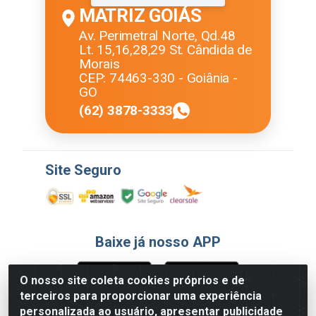
MATRIZ GOIÁS
Av. Perimetral Norte, Qd.48
Lt. 15,16,28,29 St. Cândida de
Morais
CEP: 74463-330 - Goiânia -
GO
(62) 3878-3333
Site Seguro
Baixe já nosso APP
O nosso site coleta cookies próprios e de
terceiros para proporcionar uma experiência
Formas de Pagamento
personalizada ao usuário, apresentar publicidade