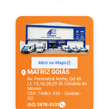
Abrir no Maps
MATRIZ GOIÁS
Av. Perimetral Norte, Qd.48
Lt. 15,16,28,29 St. Cândida de
Morais
CEP: 74463-330 - Goiânia -
GO
(62) 3878-3333