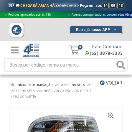
🇧🇷 🚚
CHEGARÁ AMANHÃ
- Peça em até:
14
:
09
:
12
Exclusivo Goiás
edidos aprovados até às 18h
✅ Apenas transportadoras conveniadas (Grupo G5)
Baixe já nosso APP
Fale Conosco
0
(62) 3878-3333
VOLTAR
INÍCIO
ILUMINAÇÃO
LANTERNA SETA
LANTERNA SETA CAMINHÃO VOLVO VM LADO DIREITO
- (SEM SOQUETE)