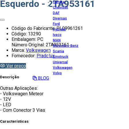
Esquerdo - 2TA953161
Carreta
Chevrolet
DAF
Diversas
Ford
Código do Fabricante: PL09961261
Hyundai
Código: 13290
Iveco
Embalagem: PC
MAN
Número Original: 2TA953161
Mercedes-Benz
Marca:
Volkswagen
Scania
Fornecedor:
Pradolux
Sinotruck
Universal
Ver preço
Volkswagen
Volvo
Descrição
BLOG
Outras Aplicações:
- Volkswagen Meteor
- 12V
- LED
- Com Conector 3 Vias
Características