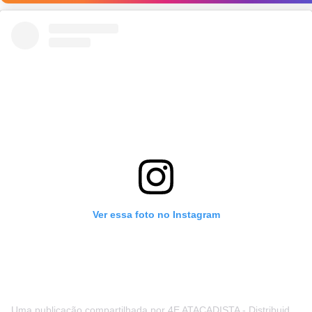
Ver essa foto no Instagram
Uma publicação compartilhada por 4E ATACADISTA - Distribuidora de Pecas e Acessórios (@4eatacadista)