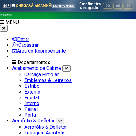
- Cronômetro
🇧🇷 🚚
CHEGARÁ AMANHÃ
00
:
00
:
00
Exclusivo Goiás
desligado
MENU
Entrar
Cadastrar
Área do Representante
Departamentos
Acabamento de Cabine
Carcaça Filtro Ar
Emblemas & Letreiros
Estribo
Externo
Frontal
Interno
Painel
Porta
Aerofólio & Defletor
Aerofólio & Defletor
Ferragem Aerofólio