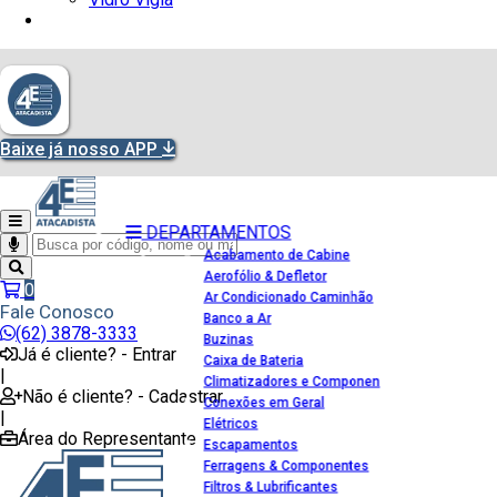
Baixe já nosso APP
DEPARTAMENTOS
Acabamento de Cabine
Aerofólio & Defletor
0
Ar Condicionado Caminhão
Fale Conosco
Banco a Ar
(62) 3878-3333
Buzinas
Já é cliente? - Entrar
Caixa de Bateria
|
Climatizadores e Componen
Não é cliente? - Cadastrar
Conexões em Geral
|
Elétricos
Área do Representante
Escapamentos
Ferragens & Componentes
Filtros & Lubrificantes