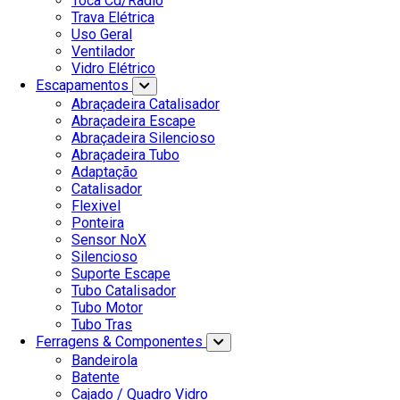
Toca Cd/Radio
Trava Elétrica
Uso Geral
Ventilador
Vidro Elétrico
Escapamentos
Abraçadeira Catalisador
Abraçadeira Escape
Abraçadeira Silencioso
Abraçadeira Tubo
Adaptação
Catalisador
Flexivel
Ponteira
Sensor NoX
Silencioso
Suporte Escape
Tubo Catalisador
Tubo Motor
Tubo Tras
Ferragens & Componentes
Bandeirola
Batente
Cajado / Quadro Vidro