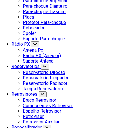
Para-choque Argentino
Para-choque Dianteiro
Para-choque Traseiro
Placa
Protetor Para-choque
Rebocador
Spoler
Suporte Para-choque
Rádio PX
Antena Px
Rádio PX (Amador)
Suporte Antena
Reservatorios
Reservatorio Direcao
Reservatorio Limpador
Reservatorio Radiador
Tampa Reservatorio
Retrovisores
Braco Retrovisor
Componentes Retrovisor
Espelho Retrovisor
Retrovisor
Retrovisor Auxiliar
Rodocalibrador