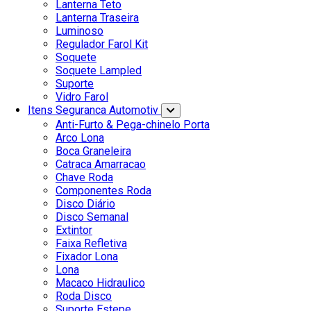
Lanterna Teto
Lanterna Traseira
Luminoso
Regulador Farol Kit
Soquete
Soquete Lampled
Suporte
Vidro Farol
Itens Seguranca Automotiv
Anti-Furto & Pega-chinelo Porta
Arco Lona
Boca Graneleira
Catraca Amarracao
Chave Roda
Componentes Roda
Disco Diário
Disco Semanal
Extintor
Faixa Refletiva
Fixador Lona
Lona
Macaco Hidraulico
Roda Disco
Suporte Estepe