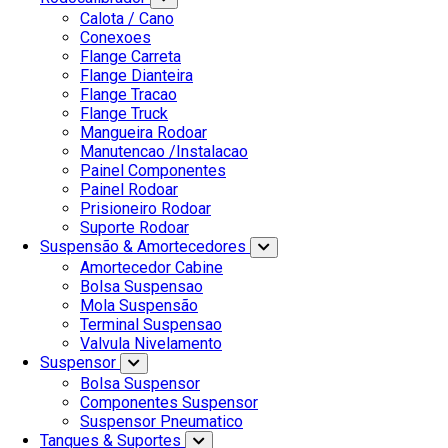
Calota / Cano
Conexoes
Flange Carreta
Flange Dianteira
Flange Tracao
Flange Truck
Mangueira Rodoar
Manutencao /Instalacao
Painel Componentes
Painel Rodoar
Prisioneiro Rodoar
Suporte Rodoar
Suspensão & Amortecedores
Amortecedor Cabine
Bolsa Suspensao
Mola Suspensão
Terminal Suspensao
Valvula Nivelamento
Suspensor
Bolsa Suspensor
Componentes Suspensor
Suspensor Pneumatico
Tanques & Suportes