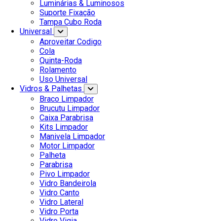
Luminárias & Luminosos
Suporte Fixação
Tampa Cubo Roda
Universal
Aproveitar Codigo
Cola
Quinta-Roda
Rolamento
Uso Universal
Vidros & Palhetas
Braco Limpador
Brucutu Limpador
Caixa Parabrisa
Kits Limpador
Manivela Limpador
Motor Limpador
Palheta
Parabrisa
Pivo Limpador
Vidro Bandeirola
Vidro Canto
Vidro Lateral
Vidro Porta
Vidro Vigia