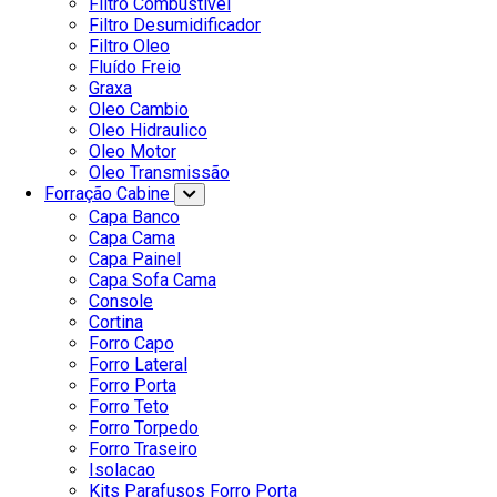
Filtro Combustivel
Filtro Desumidificador
Filtro Oleo
Fluído Freio
Graxa
Oleo Cambio
Oleo Hidraulico
Oleo Motor
Oleo Transmissão
Forração Cabine
Capa Banco
Capa Cama
Capa Painel
Capa Sofa Cama
Console
Cortina
Forro Capo
Forro Lateral
Forro Porta
Forro Teto
Forro Torpedo
Forro Traseiro
Isolacao
Kits Parafusos Forro Porta