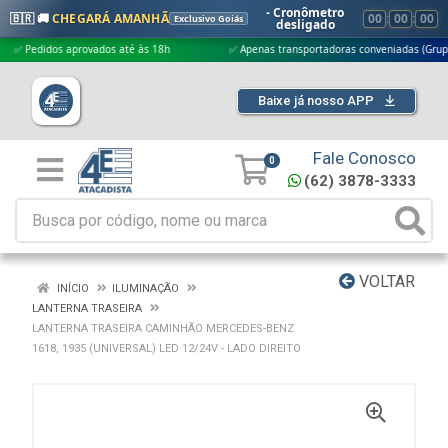
- Cronômetro
🇧🇷 🚚
CHEGARÁ AMANHÃ
00
:
00
:
00
Exclusivo Goiás
desligado
edidos aprovados até às 18h
✅ Apenas transportadoras conveniadas (Grupo G5)
Baixe já nosso APP
Fale Conosco
0
(62) 3878-3333
VOLTAR
INÍCIO
ILUMINAÇÃO
LANTERNA TRASEIRA
LANTERNA TRASEIRA CAMINHÃO MERCEDES-BENZ
1618, 1935 (UNIVERSAL) LED 12/24V - LADO DIREITO