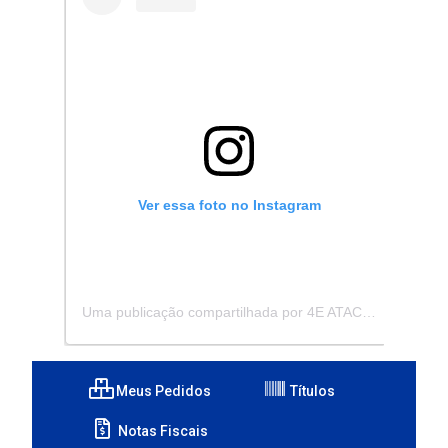
Ver essa foto no Instagram
Uma publicação compartilhada por 4E ATACADISTA - Distribuidora de Pecas e Acessórios (@4eatacadista)
Meus Pedidos
Títulos
Notas Fiscais