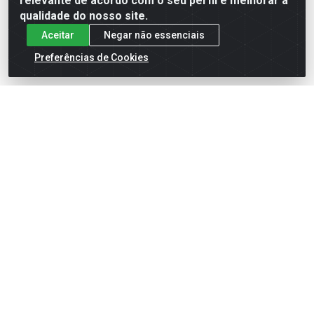
relevante de acordo com o seu perfil e melhorar a
qualidade do nosso site.
Aceitar
Negar não essenciais
Preferências de Cookies
English
Español
×
ENTRE EM CAMPO COM A 4E!
Vista a camisa de quem joga para vencer.