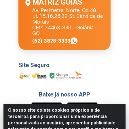
MATRIZ GOIÁS
Av. Perimetral Norte, Qd.48
Lt. 15,16,28,29 St. Cândida de
Morais
CEP: 74463-330 - Goiânia -
GO
(62) 3878-3333
Site Seguro
Baixe já nosso APP
O nosso site coleta cookies próprios e de
terceiros para proporcionar uma experiência
Formas de Pagamento
personalizada ao usuário, apresentar publicidade