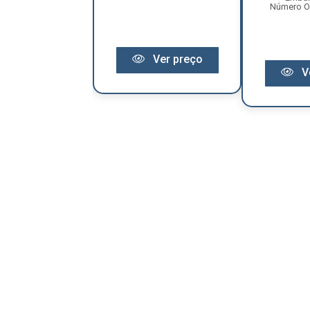
Número Or
Ver preço
Ver preço
V