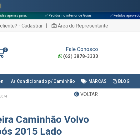
✅ Pedidos no interior de Goiás
✅ Pedidos aprovados até às 18h
|
cliente? - Cadastrar
Área do Representante
Fale Conosco
0
(62) 3878-3333
en
Ar Condicionado p/ Caminhão
MARCAS
BLOG
VOLTAR
3074
eira Caminhão Volvo
pós 2015 Lado