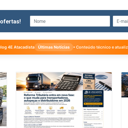
ofertas!
log 4E Atacadista
Últimas Notícias
• Conteúdo técnico e atuali