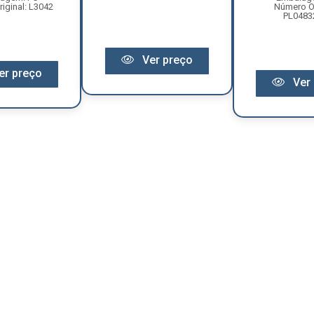
iginal: L3042
Número Or
PL0483
Ver preço
er preço
Ver 