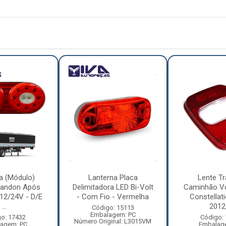
a (Módulo)
Lanterna Placa
Lente Tr
Randon Após
Delimitadora LED Bi-Volt
Caminhão V
12/24V - D/E
- Com Fio - Vermelha
Constellat
...
2012, 
Código: 15113
Embalagem: PC
o: 17432
Código:
Número Original: L3015VM
agem: PC
Embalag