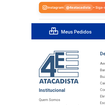
Instagram
@4eatacadista
• Siga-
Meus Pedidos
D
Aer
Ba
Bu
Cai
Institucional
Co
Ele
Quem Somos
Es