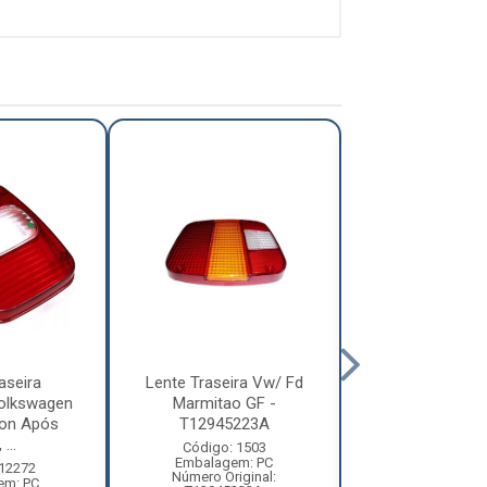
aseira
Lente Traseira Vw/ Fd
Lente Trasei
olkswagen
Marmitao GF -
1618/1935 - Pr
ion Após
T12945223A
2544189
...
Código: 1503
Código: 14
Embalagem: PC
Embalagem:
 12272
Número Original:
Número Original:
em: PC