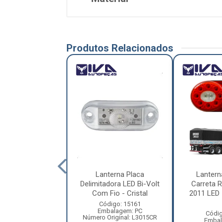
Produtos Relacionados
e Traseira Mb
Lanterna Placa
Lantern
35 - Pradolux -
Delimitadora LED Bi-Volt
Carreta 
25441890
Com Fio - Cristal
2011 LED 
ódigo: 1492
Código: 15161
balagem: PC
Embalagem: PC
Códig
riginal: 25441890
Número Original: L3015CR
Embal