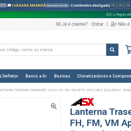
🇧🇷 🚚
CHEGARÁ AMANHÃ
- Cronômetro desligado
00
:
00
:
00
Exclusivo Goiás
🇧🇷 ⚠️ Regras válidas apenas para:
|
Já é cliente? - Entrar
Não é 
& Defletor
Banco a Ar
Buzinas
Climatizadores e Compon
ANTERNA TRASEIRA CAMINHÃO VOLVO FH, FM, VM APÓS 2015 LADO ESQUERDO - 8248
Lanterna Tras
FH, FM, VM A