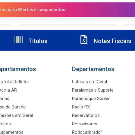
nos para Ofertas e Lançamentos!
Títulos
Notas Fiscais
epartamentos
Departamentos
ofolio Defletor
Latarias em Geral
nco a AR
Paralamas e Suporte
zinas
Parachoque Spoler
xa de Bateria
Radio PX
nexoes em Geral
Reservatorios
tricos
Retrovisores
capamentos
Rodocalibrador