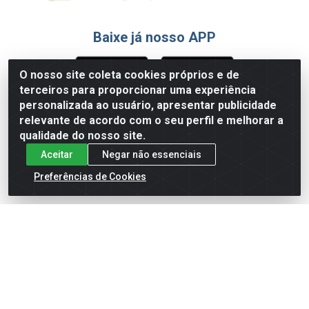
Baixe já nosso APP
O nosso site coleta cookies próprios e de
terceiros para proporcionar uma experiência
Formas de Pagamento
personalizada ao usuário, apresentar publicidade
relevante de acordo com o seu perfil e melhorar a
qualidade do nosso site.
Aceitar
Negar não essenciais
Preferências de Cookies
English
Español
×
ENTRE EM CAMPO COM A 4E!
Vista a camisa de quem joga para vencer.