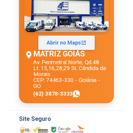
Abrir no Maps
MATRIZ GOIÁS
Av. Perimetral Norte, Qd.48
Lt. 15,16,28,29 St. Cândida de
Morais
CEP: 74463-330 - Goiânia -
GO
(62) 3878-3333
Site Seguro