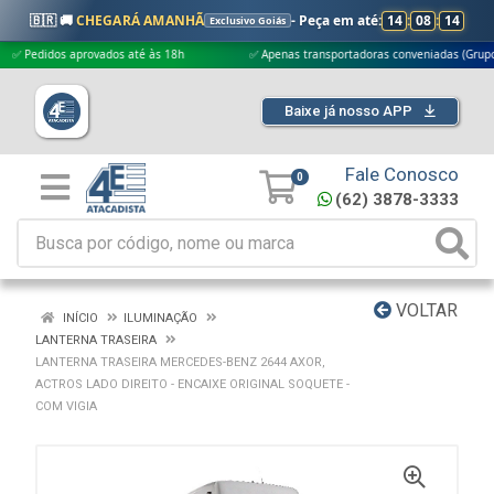
🇧🇷 🚚
CHEGARÁ AMANHÃ
- Peça em até:
14
:
08
:
14
Exclusivo Goiás
didos aprovados até às 18h
✅ Apenas transportadoras conveniadas (Grupo G5)
Baixe já nosso APP
Fale Conosco
0
(62) 3878-3333
VOLTAR
INÍCIO
ILUMINAÇÃO
LANTERNA TRASEIRA
LANTERNA TRASEIRA MERCEDES-BENZ 2644 AXOR,
ACTROS LADO DIREITO - ENCAIXE ORIGINAL SOQUETE -
COM VIGIA