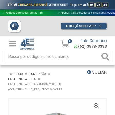
🇧🇷 🚚
CHEGARÁ AMANHÃ
- Peça em até:
05
:
25
:
35
Exclusivo Goiás
didos aprovados até às 18h
✅ Apenas transportadoras conveniadas (Grupo G5)
Baixe já nosso APP
Fale Conosco
0
(62) 3878-3333
VOLTAR
INÍCIO
ILUMINAÇÃO
LANTERNA CARRETA
LANTERNA,CARRETA,RANDON,2000,LED,
(COM,TRIANGULO),ESQUERDO,24,VOLTS