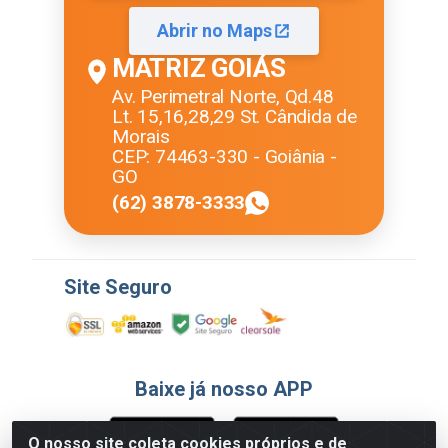
Abrir no Maps
MATRIZ GOIÁS
Av. Perimetral Norte, Qd.48
Lt. 15,16,28,29 St. Cândida de
Morais
CEP: 74463-330 - Goiânia -
GO
(62) 3878-3333
Site Seguro
Baixe já nosso APP
O nosso site coleta cookies próprios e de