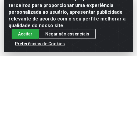
terceiros para proporcionar uma experiência
Formas de Pagamento
personalizada ao usuário, apresentar publicidade
relevante de acordo com o seu perfil e melhorar a
qualidade do nosso site.
Aceitar
Negar não essenciais
Preferências de Cookies
English
Español
×
ENTRE EM CAMPO COM A 4E!
Vista a camisa de quem joga para vencer.