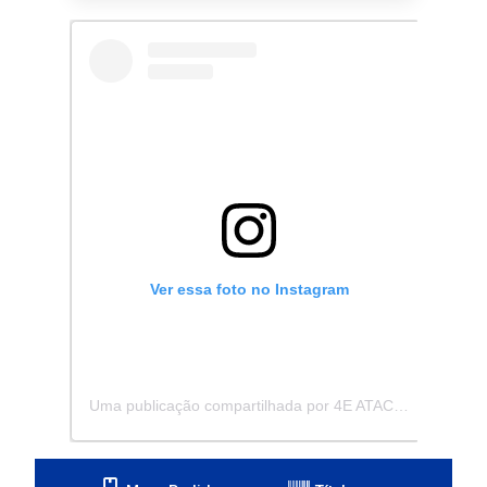
Ver essa foto no Instagram
Uma publicação compartilhada por 4E ATACADISTA - Distribuidora de Pecas e Acessórios (@4eatacadista)