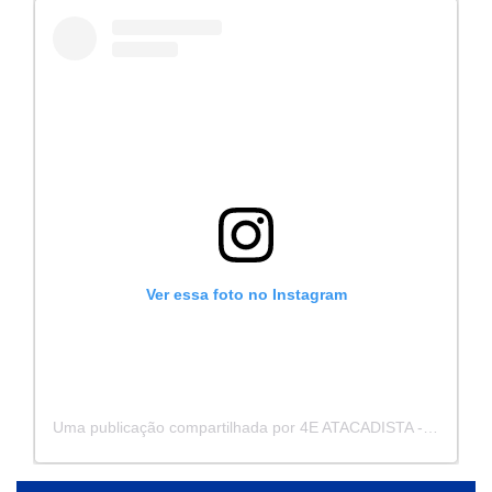
Ver essa foto no Instagram
Uma publicação compartilhada por 4E ATACADISTA - Distribuidora de Pecas e Acessórios (@4eatacadista)