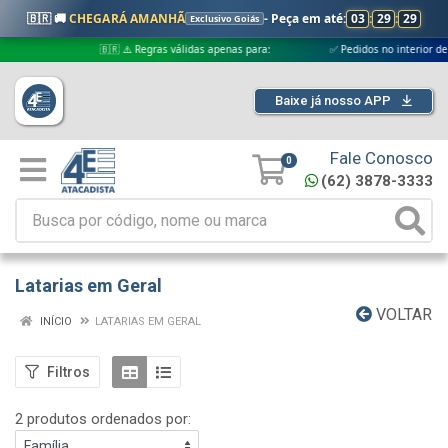
🇧🇷 🚚
CHEGARÁ AMANHÃ
- Peça em até:
03
:
29
:
29
Exclusivo Goiás
🇧🇷 ⚠️ Regras válidas apenas para:
✅ Pedidos no interior de Goiás
Baixe já nosso APP
Fale Conosco
0
(62) 3878-3333
Latarias em Geral
VOLTAR
INÍCIO
LATARIAS EM GERAL
Filtros
2 produtos ordenados por: