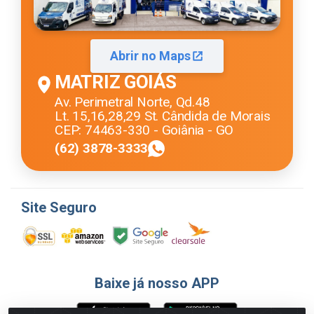
Abrir no Maps
MATRIZ GOIÁS
Av. Perimetral Norte, Qd.48
Lt. 15,16,28,29 St. Cândida de Morais
CEP: 74463-330 - Goiânia - GO
(62) 3878-3333
Site Seguro
Baixe já nosso APP