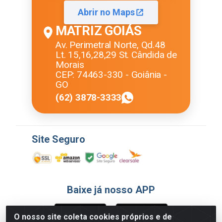
Abrir no Maps
MATRIZ GOIÁS
Av. Perimetral Norte, Qd.48
Lt. 15,16,28,29 St. Cândida de
Morais
CEP: 74463-330 - Goiânia -
GO
(62) 3878-3333
Site Seguro
Baixe já nosso APP
O nosso site coleta cookies próprios e de