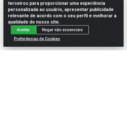
terceiros para proporcionar uma experiência
Formas de Pagamento
personalizada ao usuário, apresentar publicidade
relevante de acordo com o seu perfil e melhorar a
qualidade do nosso site.
Aceitar
Negar não essenciais
Preferências de Cookies
English
Español
×
ENTRE EM CAMPO COM A 4E!
Vista a camisa de quem joga para vencer.