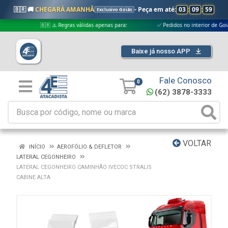
🇧🇷 🚚
CHEGARÁ AMANHÃ
- Peça em até:
03
:
09
:
59
Exclusivo Goiás
🇧🇷 ⚠️ Regras válidas apenas para:
✅ Pedidos no interior de Goiás
Baixe já nosso APP
Fale Conosco
0
(62) 3878-3333
VOLTAR
INÍCIO
AEROFÓLIO & DEFLETOR
LATERAL CEGONHEIRO
LATERAL CEGONHEIRO CAMINHÃO IVECOC STRALIS
CABINE ALTA