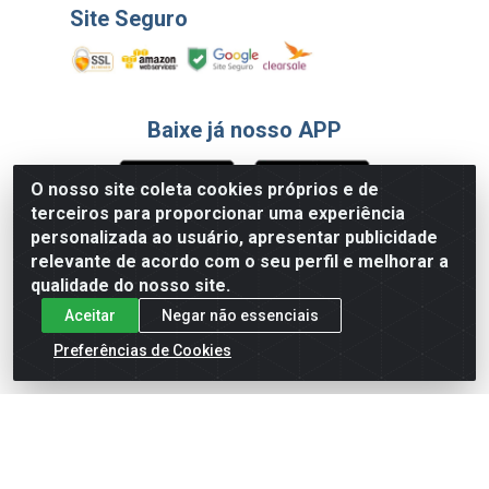
Site Seguro
Baixe já nosso APP
O nosso site coleta cookies próprios e de
terceiros para proporcionar uma experiência
Formas de Pagamento
personalizada ao usuário, apresentar publicidade
relevante de acordo com o seu perfil e melhorar a
qualidade do nosso site.
Aceitar
Negar não essenciais
Preferências de Cookies
English
Español
×