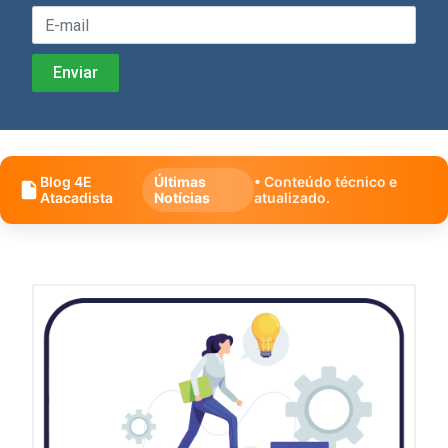
Blog 4E
Últimas
• Conteúdo técnico e
Atacadista
Notícias
atualizado.