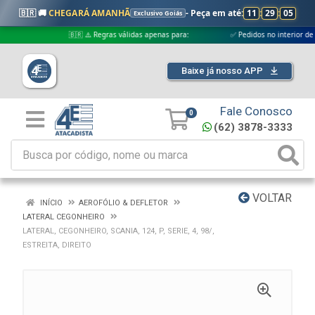
🇧🇷 🚚
CHEGARÁ AMANHÃ
- Peça em até:
11
:
29
:
05
Exclusivo Goiás
🇧🇷 ⚠️ Regras válidas apenas para:
✅ Pedidos no interior de Goiás
Baixe já nosso APP
Fale Conosco
0
(62) 3878-3333
VOLTAR
INÍCIO
AEROFÓLIO & DEFLETOR
LATERAL CEGONHEIRO
LATERAL, CEGONHEIRO, SCANIA, 124, P, SERIE, 4, 98/,
ESTREITA, DIREITO