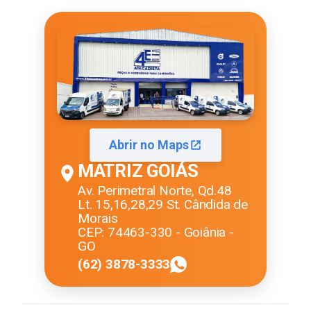
Abrir no Maps
MATRIZ GOIÁS
Av. Perimetral Norte, Qd.48
Lt. 15,16,28,29 St. Cândida de
Morais
CEP: 74463-330 - Goiânia -
GO
(62) 3878-3333