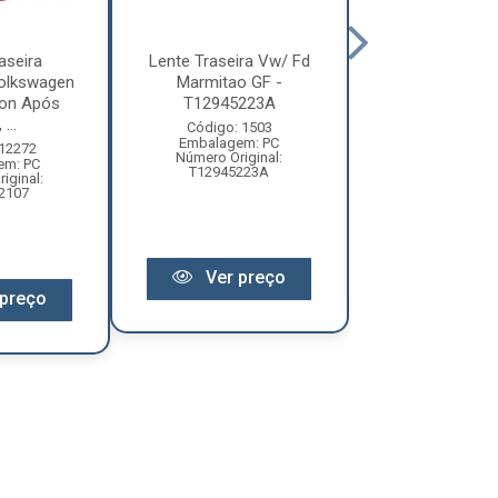
aseira
Lente Traseira Vw/ Fd
Lente Trasei
olkswagen
Marmitao GF -
1618/1935 - Pr
ion Após
T12945223A
2544189
...
Código: 1503
Código: 14
Embalagem: PC
Embalagem:
 12272
Número Original:
Número Original:
em: PC
T12945223A
iginal:
2107
Ver pr
Ver preço
preço