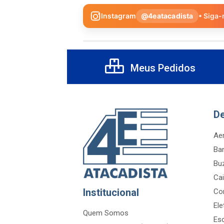
Instagram
@4eatacadista
• Siga-
Meus Pedidos
D
Aer
Ba
Bu
Cai
Institucional
Co
Ele
Quem Somos
Es