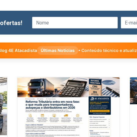
ofertas!
log 4E Atacadista
Últimas Notícias
• Conteúdo técnico e atuali