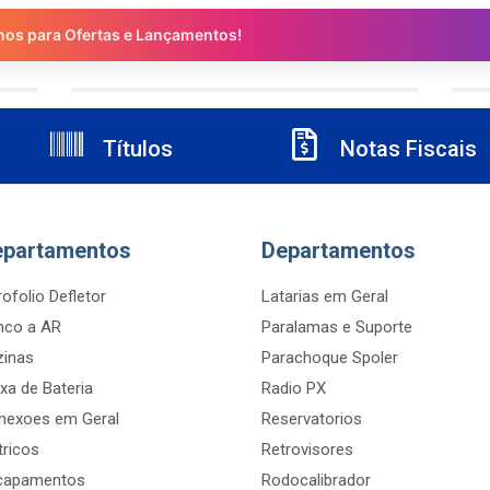
nos para Ofertas e Lançamentos!
Títulos
Notas Fiscais
epartamentos
Departamentos
ofolio Defletor
Latarias em Geral
nco a AR
Paralamas e Suporte
zinas
Parachoque Spoler
xa de Bateria
Radio PX
nexoes em Geral
Reservatorios
tricos
Retrovisores
capamentos
Rodocalibrador