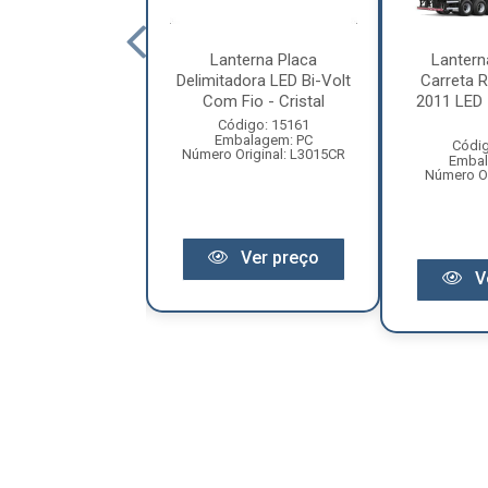
e Traseira Mb
Lanterna Placa
Lantern
35 - Pradolux -
Delimitadora LED Bi-Volt
Carreta 
25441890
Com Fio - Cristal
2011 LED 
ódigo: 1492
Código: 15161
balagem: PC
Embalagem: PC
Códig
riginal: 25441890
Número Original: L3015CR
Embal
Número Or
Ver preço
Ver preço
V