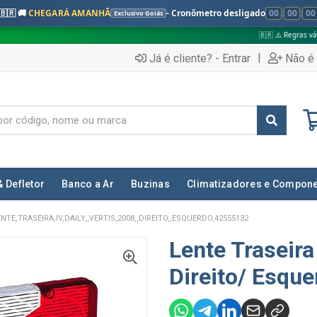
🇧🇷 🚚
CHEGARÁ AMANHÃ
- Cronômetro desligado
00
:
00
:
00
Exclusivo Goiás
🇧🇷 ⚠️ Regras válidas apenas para:
|
Já é cliente? - Entrar
Não é 
& Defletor
Banco a Ar
Buzinas
Climatizadores e Compon
ENTE,TRASEIRA,IV,DAILY,,VERTIS,2008,,DIREITO,,ESQUERDO,42555132
Lente Traseira
Direito/ Esqu