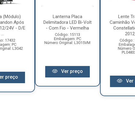
a (Módulo)
Lanterna Placa
Lente Tr
Randon Após
Delimitadora LED Bi-Volt
Caminhão V
12/24V - D/E
- Com Fio - Vermelha
Constellat
...
2012, 
Código: 15113
Embalagem: PC
o: 17432
Código:
Número Original: L3015VM
agem: PC
Embalag
iginal: L3042
Número Or
PL0483
Ver preço
er preço
Ver 