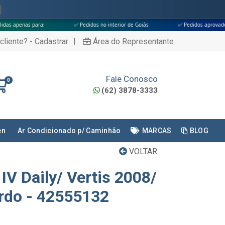
✅ Pedidos no interior de Goiás
✅ Pedidos aprovados até às 18h
|
cliente? - Cadastrar
Área do Representante
Fale Conosco
0
(62) 3878-3333
en
Ar Condicionado p/ Caminhão
MARCAS
BLOG
VOLTAR
 IV Daily/ Vertis 2008/
erdo - 42555132