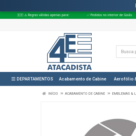
 ⚠️ Regras válidas apenas para:
✅ Pedidos no interior de Goiás
✅ Ped
DEPARTAMENTOS
Acabamento de Cabine
Aerofólio 
INÍCIO
ACABAMENTO DE CABINE
EMBLEMAS & L