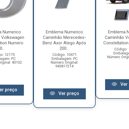
a Numerico
Emblema Numerico
Emblema N
 Volkswagen
Caminhão Merecedes-
Caminhão V
ation Numero
Benz Axor Atego Após
Constellation 
0...
200...
Código:
Embalag
o: 12175
Código: 10471
Número Origi
agem: PC
Embalagem: PC
iginal: 40132
Número Original:
943817214
Ver 
er preço
Ver preço