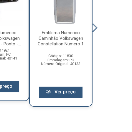
umerico
Emblema Numerico
Emblema Num
olkswagen
Caminhão Volkswagen
Caminhão Vol
- Ponto -...
Constellation Numero 1
Constellation
...
6...
 14921
em: PC
Código: 11830
Código: 11
nal: 40141
Embalagem: PC
Embalagem:
Número Original: 40133
Número Origina
preço
Ver preço
Ver pr