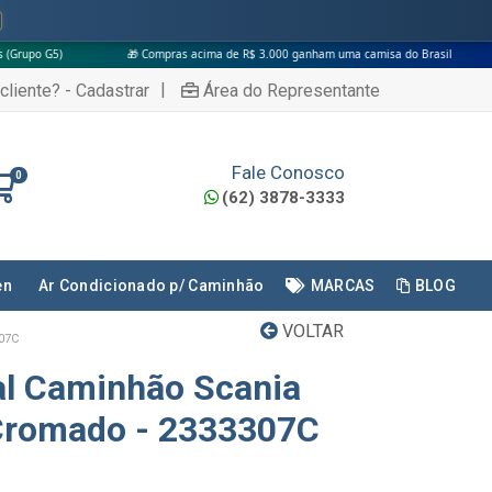
🎁 Compras acima de R$ 3.000 ganham uma camisa do Brasil
|
cliente? - Cadastrar
Área do Representante
Fale Conosco
0
(62) 3878-3333
en
Ar Condicionado p/ Caminhão
MARCAS
BLOG
VOLTAR
07C
tal Caminhão Scania
 Cromado - 2333307C