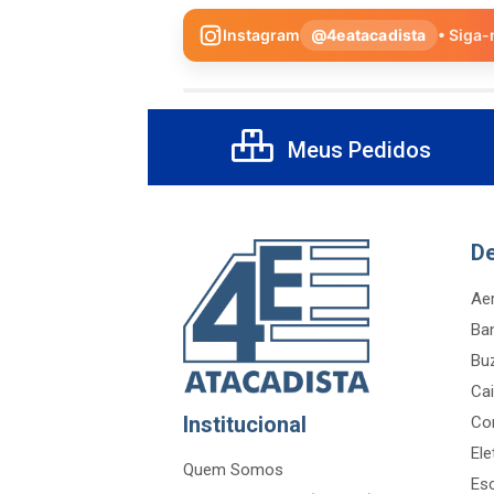
Instagram
@4eatacadista
• Siga-
Meus Pedidos
D
Aer
Ba
Bu
Cai
Institucional
Co
Ele
Quem Somos
Es