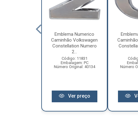
ema Numerico
Emblema Numerico
Emblem
ão Volkswagen
Caminhão Volkswagen
Caminhão
llation Numero
Constellation Numero
Constell
6...
2...
digo: 11835
Código: 11831
Códig
balagem: PC
Embalagem: PC
Embal
 Original: 2106
Número Original: 40134
Número Or
Ver preço
Ver preço
V