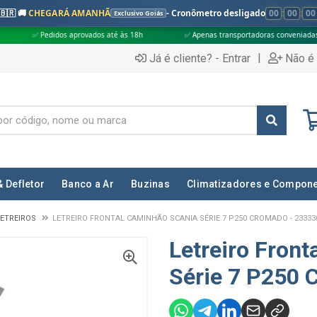
🇧🇷 🚚
CHEGARÁ AMANHÃ
- Cronômetro desligado
00
:
00
:
00
Exclusivo Goiás
idos aprovados até às 18h
✅ Apenas transportadoras conveniadas (Grupo G5)
|
Já é cliente? - Entrar
Não é 
& Defletor
Banco a Ar
Buzinas
Climatizadores e Compon
ETREIROS
LETREIRO FRONTAL CAMINHÃO SCANIA SÉRIE 7 P250 CROMADO - 23333
Letreiro Fron
Série 7 P250