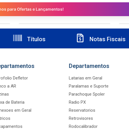
nos para Ofertas e Lançamentos!
Títulos
Notas Fiscais
epartamentos
Departamentos
ofolio Defletor
Latarias em Geral
nco a AR
Paralamas e Suporte
zinas
Parachoque Spoler
xa de Bateria
Radio PX
nexoes em Geral
Reservatorios
tricos
Retrovisores
capamentos
Rodocalibrador