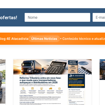
ofertas!
log 4E Atacadista
Últimas Notícias
• Conteúdo técnico e atuali