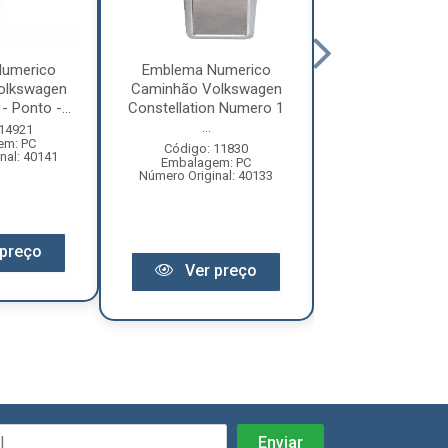
umerico
Emblema Numerico
Emblema Num
olkswagen
Caminhão Volkswagen
Caminhão Vol
- Ponto -...
Constellation Numero 1
Constellation
...
6...
 14921
em: PC
Código: 11830
Código: 11
nal: 40141
Embalagem: PC
Embalagem:
Número Original: 40133
Número Origina
preço
Ver preço
Ver pr