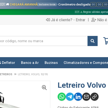
🇧🇷 🚚
CHEGARÁ AMANHÃ
- Cronômetro desligado
00
:
00
:
00
Exclusivo Goiás
🇧🇷 ⚠️ Regras válidas apenas para:
|
Já é cliente? - Entrar
Não é 
& Defletor
Banco a Ar
Buzinas
Climatizadores e Compon
ETREIROS
LETREIRO, VOLVO, 92/95
Letreiro Volvo 
Código do Fabricante: 6066