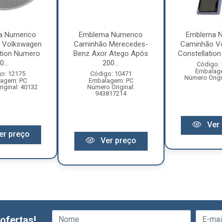
a Numerico
Emblema Numerico
Emblema N
 Volkswagen
Caminhão Merecedes-
Caminhão V
ation Numero
Benz Axor Atego Após
Constellation 
0...
200...
Código:
Embalag
o: 12175
Código: 10471
Número Origi
agem: PC
Embalagem: PC
iginal: 40132
Número Original:
943817214
Ver 
er preço
Ver preço
ofertas!