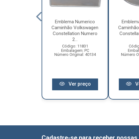
ema Numerico
Emblema Numerico
Emblem
ão Volkswagen
Caminhão Volkswagen
Caminhão
llation Numero
Constellation Numero
Constell
6...
2...
digo: 11835
Código: 11831
Códig
balagem: PC
Embalagem: PC
Embal
 Original: 2106
Número Original: 40134
Número Or
Ver preço
Ver preço
V
Cadastre-se para receber nossas 