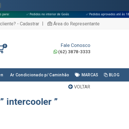
✅ Pedidos no interior de Goiás
✅ Pedidos aprovados até às 18h
✅ Ape
|
cliente? - Cadastrar
Área do Representante
Fale Conosco
0
(62) 3878-3333
en
Ar Condicionado p/ Caminhão
MARCAS
BLOG
VOLTAR
” intercooler ”