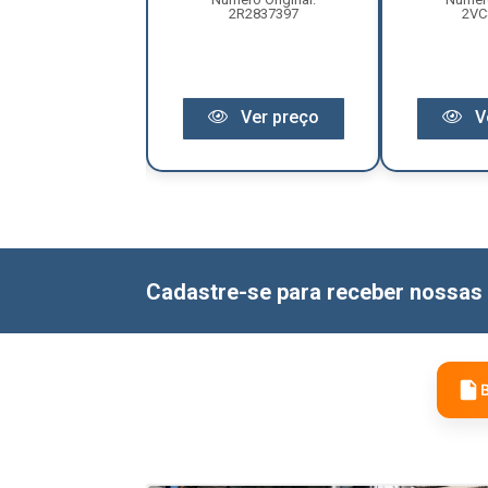
887207546
2R2837397
2VC
Ver preço
Ver preço
V
Cadastre-se para receber nossas 
B