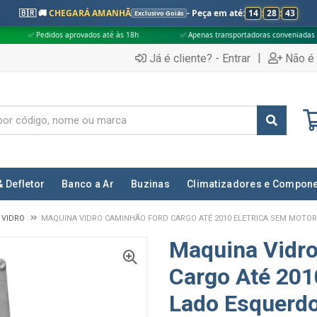
🇧🇷 🚚
CHEGARÁ AMANHÃ
- Peça em até:
14
:
28
:
42
Exclusivo Goiás
 aprovados até às 18h
✅ Apenas transportadoras conveniadas (Grupo G5)
|
Já é cliente? - Entrar
Não é 
& Defletor
Banco a Ar
Buzinas
Climatizadores e Compon
 VIDRO
MAQUINA VIDRO CAMINHÃO FORD CARGO ATÉ 2010 ELETRICA SEM MOTOR
Maquina Vidr
Cargo Até 201
Lado Esquerd