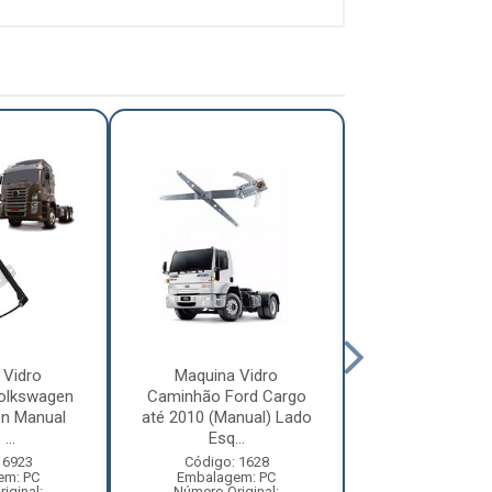
 Vidro
Maquina Vidro
Maquina Vi
olkswagen
Caminhão Ford Cargo
Caminhão Mer
on Manual
até 2010 (Manual) Lado
Benz 1620, 193
...
Esq...
2012 ...
 6923
Código: 1628
Código: 16
em: PC
Embalagem: PC
Embalagem:
iginal:
Número Original:
Número Origi