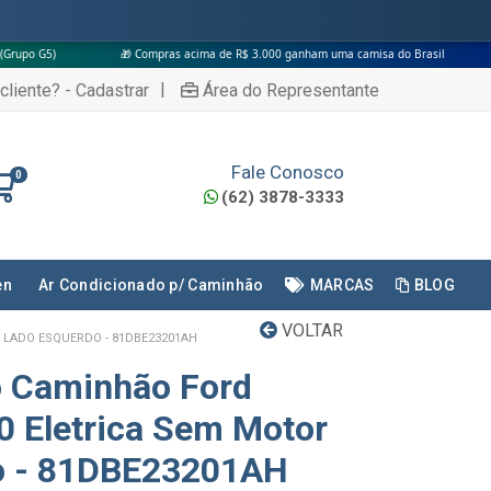
🎁 Compras acima de R$ 3.000 ganham uma camisa do Brasil
|
cliente? - Cadastrar
Área do Representante
Fale Conosco
0
(62) 3878-3333
en
Ar Condicionado p/ Caminhão
MARCAS
BLOG
VOLTAR
 LADO ESQUERDO - 81DBE23201AH
o Caminhão Ford
0 Eletrica Sem Motor
o - 81DBE23201AH