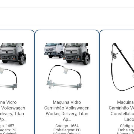
na Vidro
Maquina Vidro
Maquina
 Volkswagen
Caminhão Volkswagen
Caminhão V
livery, Titan
Worker, Delivery, Titan
Constellati
Ap...
Ap...
Lado 
go: 1657
Código: 1654
Código:
agem: PC
Embalagem: PC
Embalag
 Original:
Número Original:
Número Or