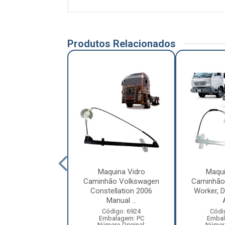
Produtos Relacionados
quina Vidro
Maquina Vidro
Maqui
hão Mercedes-
Caminhão Volkswagen
Caminhão
20, 1938 2000 a
Constellation 2006
Worker, De
2012 ...
Manual ...
ódigo: 1636
Código: 6924
Códi
balagem: PC
Embalagem: PC
Embal
ero Original:
Número Original:
Número