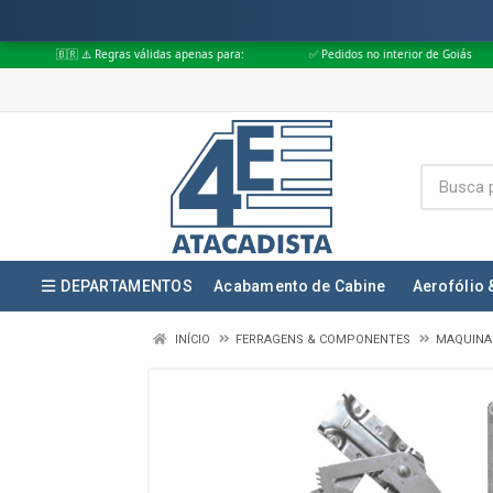
 Regras válidas apenas para:
✅ Pedidos no interior de Goiás
✅ Pedidos
DEPARTAMENTOS
Acabamento de Cabine
Aerofólio 
INÍCIO
FERRAGENS & COMPONENTES
MAQUINA