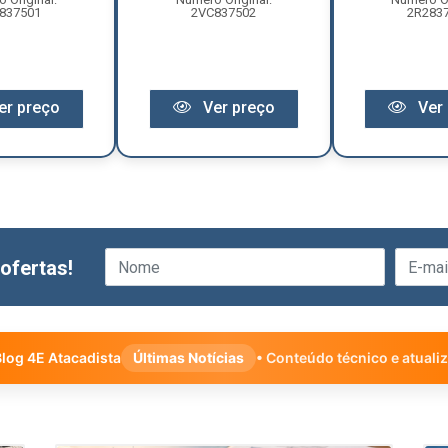
837501
2VC837502
2R283
er preço
Ver preço
Ver 
ofertas!
log 4E Atacadista
Últimas Notícias
• Conteúdo técnico e atuali