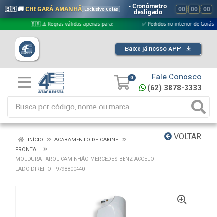
- Cronômetro
🇧🇷 🚚
CHEGARÁ AMANHÃ
00
:
00
:
00
Exclusivo Goiás
desligado
🇧🇷 ⚠️ Regras válidas apenas para:
✅ Pedidos no interior de Goiás
Baixe já nosso APP
Fale Conosco
0
(62) 3878-3333
VOLTAR
INÍCIO
ACABAMENTO DE CABINE
FRONTAL
MOLDURA FAROL CAMINHÃO MERCEDES-BENZ ACCELO
LADO DIREITO - 9798800440