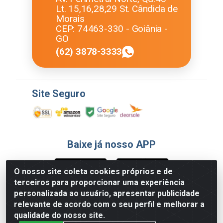
Lt. 15,16,28,29 St. Cândida de
Morais
CEP: 74463-330 - Goiânia -
GO
(62) 3878-3333
Site Seguro
Baixe já nosso APP
O nosso site coleta cookies próprios e de
terceiros para proporcionar uma experiência
Formas de Pagamento
personalizada ao usuário, apresentar publicidade
relevante de acordo com o seu perfil e melhorar a
qualidade do nosso site.