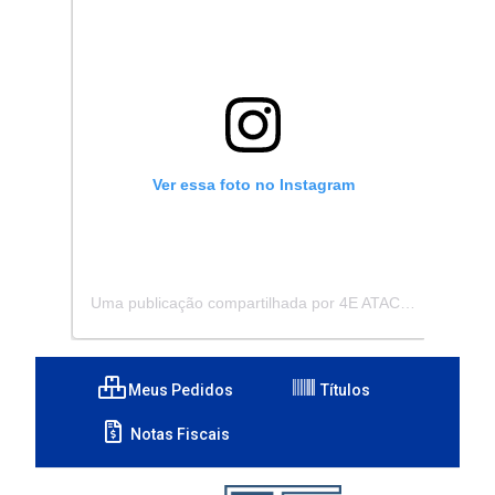
Ver essa foto no Instagram
Uma publicação compartilhada por 4E ATACADISTA - Distribuidora de Pecas e Acessórios (@4eatacadista)
Meus Pedidos
Títulos
Notas Fiscais