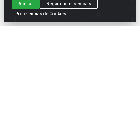
Aceitar
Negar não essenciais
Preferências de Cookies
English
Español
×
ENTRE EM CAMPO COM A 4E!
Vista a camisa de quem joga para vencer.