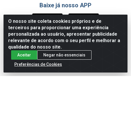
Baixe já nosso APP
O nosso site coleta cookies próprios e de
terceiros para proporcionar uma experiência
Formas de Pagamento
personalizada ao usuário, apresentar publicidade
relevante de acordo com o seu perfil e melhorar a
qualidade do nosso site.
Aceitar
Negar não essenciais
Preferências de Cookies
English
Español
×
ENTRE EM CAMPO COM A 4E!
Vista a camisa de quem joga para vencer.