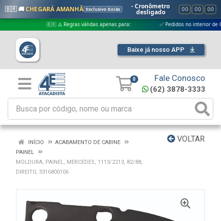
- Cronômetro
🇧🇷 🚚
CHEGARÁ AMANHÃ
00
:
00
:
00
Exclusivo Goiás
desligado
🇧🇷 ⚠️ Regras válidas apenas para:
✅ Pedidos no interior de Goiás
Baixe já nosso APP
Fale Conosco
0
(62) 3878-3333
VOLTAR
INÍCIO
ACABAMENTO DE CABINE
PAINEL
MOLDURA, PAINEL, MERCEDES, 1113/2213, 82/88,
DIREITO, 3316800106