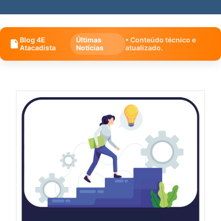
Blog 4E
Últimas
• Conteúdo técnico e
Atacadista
Notícias
atualizado.