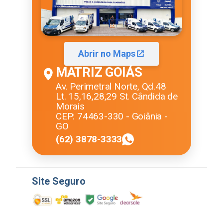
Abrir no Maps
MATRIZ GOIÁS
Av. Perimetral Norte, Qd.48
Lt. 15,16,28,29 St. Cândida de
Morais
CEP: 74463-330 - Goiânia -
GO
(62) 3878-3333
Site Seguro