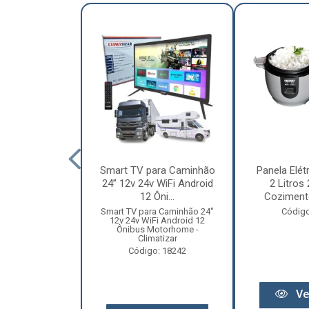
nha Caminhão
Smart TV para Caminhão
Panela Elét
m - Madeira
24” 12v 24v WiFi Android
2 Litros
Especial
12 Ôni...
Cozimento
o: 12131
Smart TV para Caminhão 24"
Código
12v 24v WiFi Android 12
Ônibus Motorhome -
Climatizar
Código: 18242
r preço
Ve