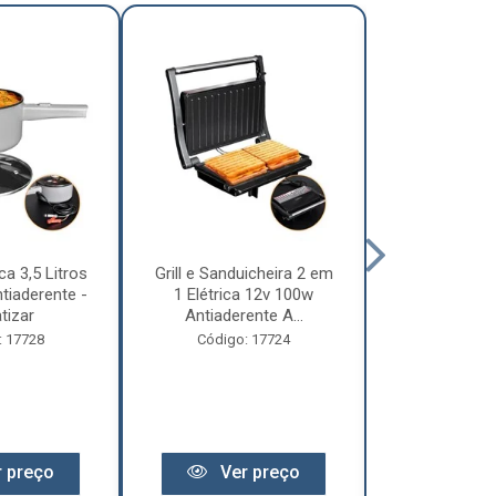
ca 3,5 Litros
Grill e Sanduicheira 2 em
Chaleira Elét
tiaderente -
1 Elétrica 12v 100w
1 Litro 
tizar
Antiaderente A...
Motorhome 
: 17728
Código: 17724
Código:
 preço
Ver preço
Ver