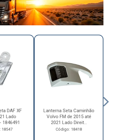
eta DAF XF
Lanterna Seta Caminhão
Lanterna Se
21 Lado
Volvo FM de 2015 até
Volvo FM d
- 1846491
2021 Lado Direit...
2021 Lado 
: 18547
Código: 18418
Código: