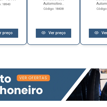
Automotivo...
Automo
: 18943
Código: 18438
Código
r preço
Ver preço
Ver