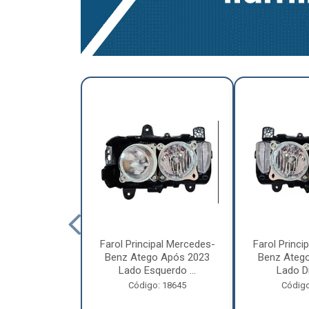
a Traseira
Farol Principal Mercedes-
Farol Princi
olvo FH, FM,
Benz Atego Após 2023
Benz Ateg
015 Lado ...
Lado Esquerdo ...
Lado Dir
o: 18185
Código: 18645
Código