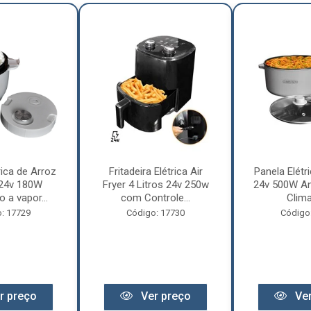
rica de Arroz
Fritadeira Elétrica Air
Panela Elétri
 24v 180W
Fryer 4 Litros 24v 250w
24v 500W An
 a vapor...
com Controle...
Clima
: 17729
Código: 17730
Código
r preço
Ver preço
Ver