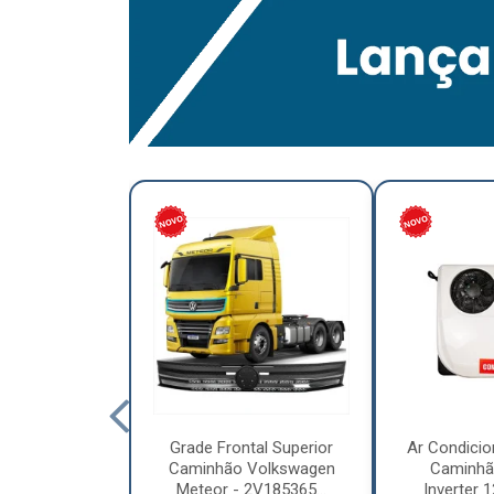
lumínio para
Grade Frontal Superior
Ar Condicio
hão Furo
Caminhão Volkswagen
Caminhã
7,5 x 6.00 –
Meteor - 2V185365...
Inverter 