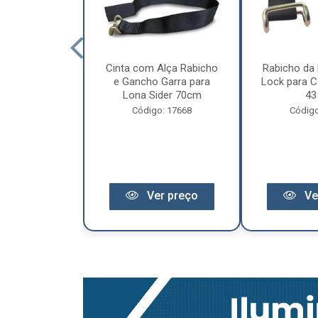
cêndio 6Kg Po
Cinta com Alça Rabicho
Rabicho da 
3 Anos de
e Gancho Garra para
Lock para Ca
antia
Lona Sider 70cm
43
o: 11441
Código: 17668
Código
r preço
Ver preço
Ve