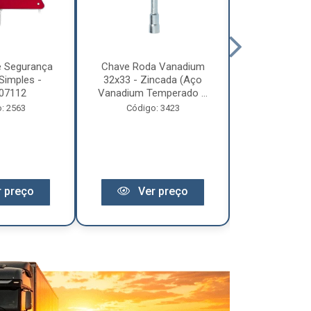
e Segurança
Chave Roda Vanadium
Arco Lona C
Simples -
32x33 - Zincada (Aço
Trem 2
07112
Vanadium Temperado ...
Código:
: 2563
Código: 3423
 preço
Ver preço
Ver