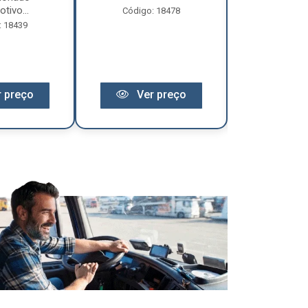
tivo...
Código: 18478
Código:
: 18439
 preço
Ver preço
Ver