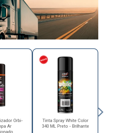
izador Orbi-
Tinta Spray White Color
Tinta Spray 
mpa Ar
340 ML Preto - Brilhante
340 ML Pre
ionado