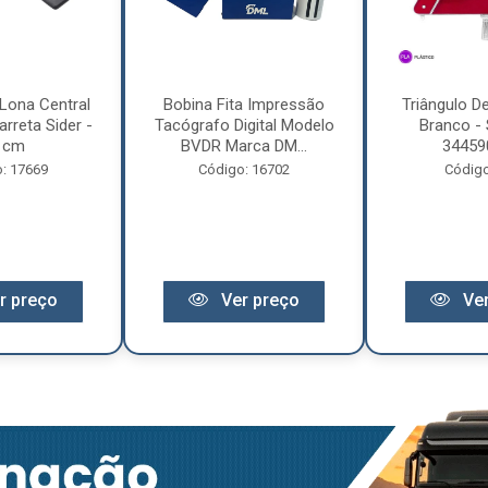
Lona Central
Bobina Fita Impressão
Triângulo D
rreta Sider -
Tacógrafo Digital Modelo
Branco - 
 cm
BVDR Marca DM...
34459
: 17669
Código: 16702
Código
r preço
Ver preço
Ver