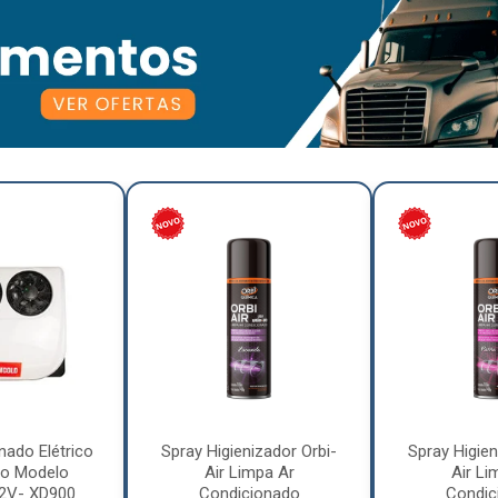
nado Elétrico
Spray Higienizador Orbi-
Spray Higien
o Modelo
Air Limpa Ar
Air Li
12V- XD900
Condicionado
Condic