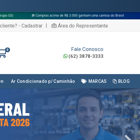
ras acima de R$ 3.000 ganham uma camisa do Brasil
|
cliente? - Cadastrar
Área do Representante
Fale Conosco
0
(62) 3878-3333
en
Ar Condicionado p/ Caminhão
MARCAS
BLOG