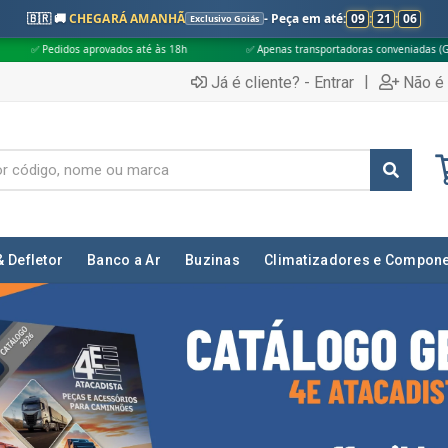
🇧🇷 🚚
CHEGARÁ AMANHÃ
- Peça em até:
09
:
21
:
04
Exclusivo Goiás
até às 18h
✅ Apenas transportadoras conveniadas (Grupo G5)
🎁 Comp
|
Já é cliente? - Entrar
Não é 
& Defletor
Banco a Ar
Buzinas
Climatizadores e Compon