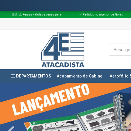
as apenas para:
✅ Pedidos no interior de Goiás
✅ Pedidos aprovados 
DEPARTAMENTOS
Acabamento de Cabine
Aerofólio 