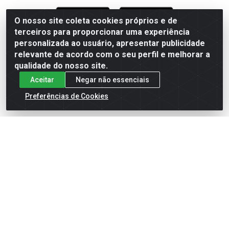
O nosso site coleta cookies próprios e de
terceiros para proporcionar uma experiência
Formas de Pagamento
personalizada ao usuário, apresentar publicidade
relevante de acordo com o seu perfil e melhorar a
qualidade do nosso site.
Aceitar
Negar não essenciais
Preferências de Cookies
English
Español
×
ENTRE EM CAMPO COM A 4E!
Vista a camisa de quem joga para vencer.