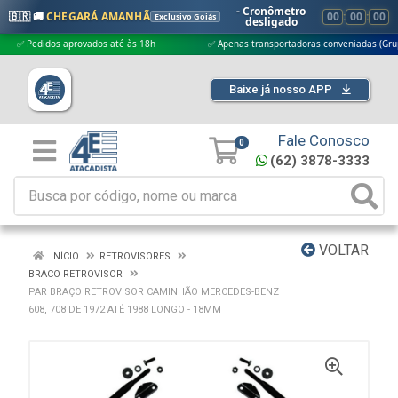
- Cronômetro
🇧🇷 🚚
CHEGARÁ AMANHÃ
00
:
00
:
00
Exclusivo Goiás
desligado
Pedidos aprovados até às 18h
✅ Apenas transportadoras conveniadas (Grupo G5)
Baixe já nosso APP
Fale Conosco
0
(62) 3878-3333
VOLTAR
INÍCIO
RETROVISORES
BRACO RETROVISOR
PAR BRAÇO RETROVISOR CAMINHÃO MERCEDES-BENZ
608, 708 DE 1972 ATÉ 1988 LONGO - 18MM