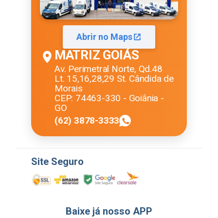
Abrir no Maps
MATRIZ GOIÁS
Av. Perimetral Norte, Qd.48
Lt. 15,16,28,29 St. Cândida de
Morais
CEP: 74463-330 - Goiânia -
GO
(62) 3878-3333
Site Seguro
Baixe já nosso APP