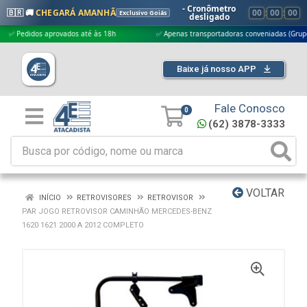
- Cronômetro
🇧🇷 🚚
CHEGARÁ AMANHÃ
00
:
00
:
00
Exclusivo Goiás
desligado
edidos aprovados até às 18h
✅ Apenas transportadoras conveniadas (Grupo G5)
Baixe já nosso APP
Fale Conosco
0
(62) 3878-3333
VOLTAR
INÍCIO
RETROVISORES
RETROVISOR
PAR JOGO RETROVISOR CAMINHÃO MERCEDES-BENZ
1620 1621 2000 A 2012 COMPLETO