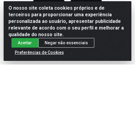
O nosso site coleta cookies próprios e de
terceiros para proporcionar uma experiência
Formas de Pagamento
personalizada ao usuário, apresentar publicidade
relevante de acordo com o seu perfil e melhorar a
qualidade do nosso site.
Aceitar
Negar não essenciais
Preferências de Cookies
English
Español
×
ENTRE EM CAMPO COM A 4E!
Vista a camisa de quem joga para vencer.