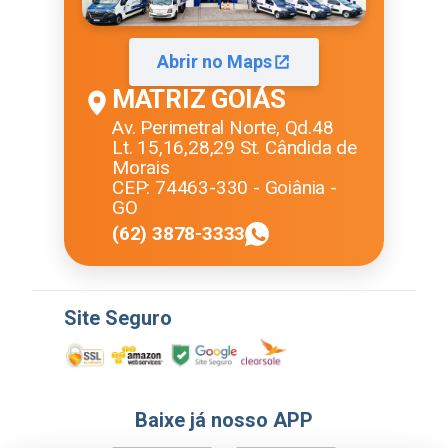
Abrir no Maps
MATRIZ GOIÁS
Av. Perimetral Norte, Qd.48
Lt. 15,16,28,29 St. Cândida de
Morais
CEP: 74463-330 - Goiânia -
GO
(62) 3878-3333
Site Seguro
Baixe já nosso APP