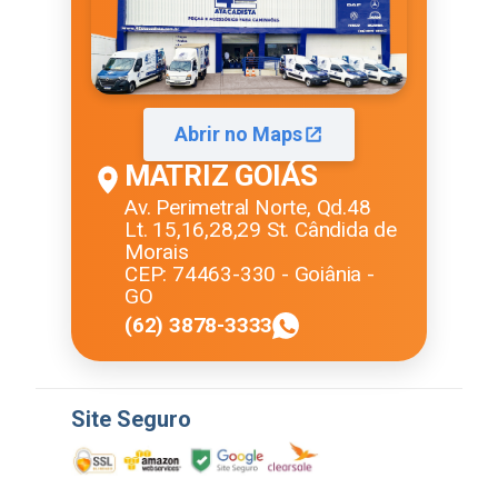
Abrir no Maps
MATRIZ GOIÁS
Av. Perimetral Norte, Qd.48
Lt. 15,16,28,29 St. Cândida de
Morais
CEP: 74463-330 - Goiânia -
GO
(62) 3878-3333
Site Seguro