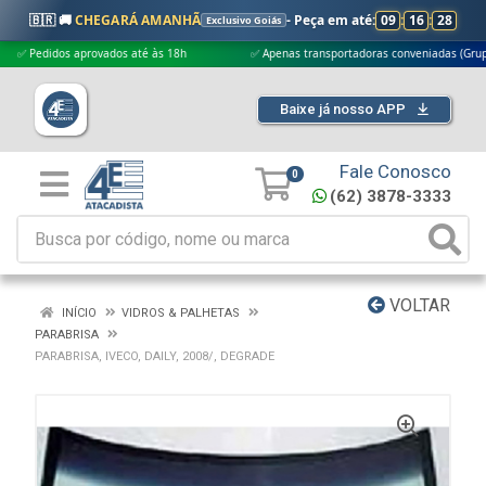
🇧🇷 🚚
CHEGARÁ AMANHÃ
- Peça em até:
09
:
16
:
27
Exclusivo Goiás
edidos aprovados até às 18h
✅ Apenas transportadoras conveniadas (Grupo G5)
Baixe já nosso APP
Fale Conosco
0
(62) 3878-3333
VOLTAR
INÍCIO
VIDROS & PALHETAS
PARABRISA
PARABRISA, IVECO, DAILY, 2008/, DEGRADE