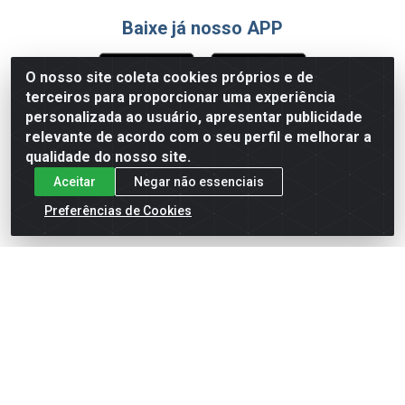
Baixe já nosso APP
O nosso site coleta cookies próprios e de
terceiros para proporcionar uma experiência
Formas de Pagamento
personalizada ao usuário, apresentar publicidade
relevante de acordo com o seu perfil e melhorar a
qualidade do nosso site.
Aceitar
Negar não essenciais
Preferências de Cookies
English
Español
×
ENTRE EM CAMPO COM A 4E!
Vista a camisa de quem joga para vencer.