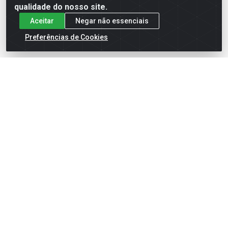
qualidade do nosso site.
Aceitar
Negar não essenciais
Preferências de Cookies
English
Español
×
ENTRE EM CAMPO COM A 4E!
Vista a camisa de quem joga para vencer.