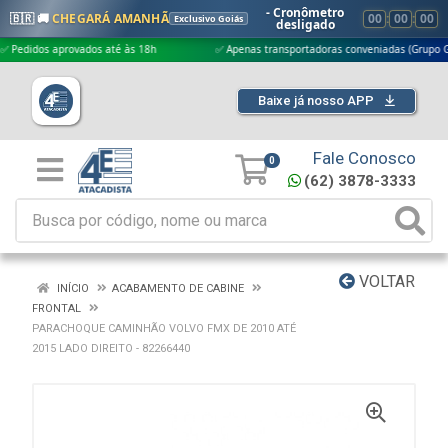
- Cronômetro
🇧🇷 🚚
CHEGARÁ AMANHÃ
00
:
00
:
00
Exclusivo Goiás
desligado
dos aprovados até às 18h
✅ Apenas transportadoras conveniadas (Grupo G5)
Baixe já nosso APP
Fale Conosco
0
(62) 3878-3333
VOLTAR
INÍCIO
ACABAMENTO DE CABINE
FRONTAL
PARACHOQUE CAMINHÃO VOLVO FMX DE 2010 ATÉ
2015 LADO DIREITO - 82266440