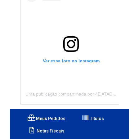
Ver essa foto no Instagram
Uma publicação compartilhada por 4E ATACADISTA - Distribuidora de Pecas e Acessórios (@4eatacadista)
Meus Pedidos
Títulos
Notas Fiscais