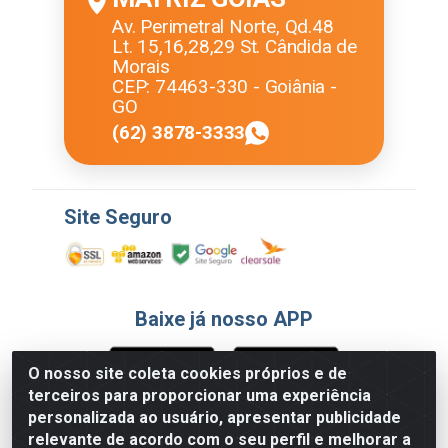
Av. Perimetral Norte, Qd.48
Lt. 15,16,28,29 St. Cândida de
Morais
CEP: 74463-330 - Goiânia -
GO
(62) 3878-3333
Site Seguro
Baixe já nosso APP
O nosso site coleta cookies próprios e de
terceiros para proporcionar uma experiência
Formas de Pagamento
personalizada ao usuário, apresentar publicidade
relevante de acordo com o seu perfil e melhorar a