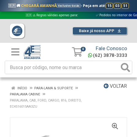
🇧🇷 🚚
CHEGARÁ AMANHÃ
- Peça em até:
15
:
03
:
51
Exclusivo Goiás
🇧🇷 ⚠️ Regras válidas apenas para:
✅ Pedidos no interior de Goiás
Baixe já nosso APP
Fale Conosco
0
(62) 3878-3333
VOLTAR
INÍCIO
PARA-LAMA & SUPORTE
PARALAMA CABINE
PARALAMA, CAB, FORD, CARGO, 816, DIREITO,
EC4516015AA3ZU