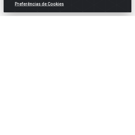
Preferências de Cookies
English
Español
×
ENTRE EM CAMPO COM A 4E!
Vista a camisa de quem joga para vencer.