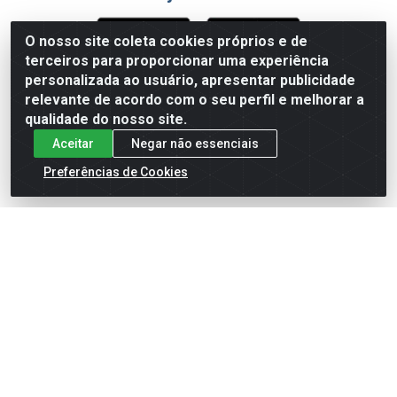
O nosso site coleta cookies próprios e de
terceiros para proporcionar uma experiência
Formas de Pagamento
personalizada ao usuário, apresentar publicidade
relevante de acordo com o seu perfil e melhorar a
qualidade do nosso site.
Aceitar
Negar não essenciais
Preferências de Cookies
English
Español
×
ENTRE EM CAMPO COM A 4E!
Vista a camisa de quem joga para vencer.