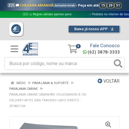
🇧🇷 🚚
CHEGARÁ AMANHÃ
- Peça em até:
15
:
29
:
51
Exclusivo Goiás
🇧🇷 ⚠️ Regras válidas apenas para:
✅ Pedidos no interior de Goiás
Baixe já nosso APP
Fale Conosco
0
(62) 3878-3333
VOLTAR
INÍCIO
PARA-LAMA & SUPORTE
PARALAMA CABINE
PARALAMA CABINE CAMINHÃO VOLKSWAGEN 8.150
DELIVERY APÓS 2006 TRASEIRO LADO DIREITO -
2P0821104