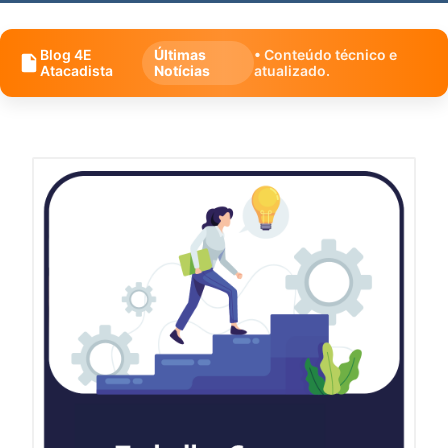
Blog 4E
Últimas
• Conteúdo técnico e
Atacadista
Notícias
atualizado.