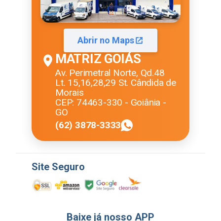
Abrir no Maps
MATRIZ GOIÁS
Av. Perimetral Norte, Qd.48
Lt. 15,16,28,29 St. Cândida de
Morais
CEP: 74463-330 - Goiânia -
GO
(62) 3878-3333
Site Seguro
Baixe já nosso APP