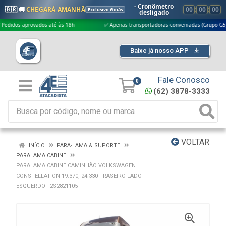
- Cronômetro
🇧🇷 🚚
CHEGARÁ AMANHÃ
00
:
00
:
00
Exclusivo Goiás
desligado
 aprovados até às 18h
✅ Apenas transportadoras conveniadas (Grupo G5)
Baixe já nosso APP
Fale Conosco
0
(62) 3878-3333
VOLTAR
INÍCIO
PARA-LAMA & SUPORTE
PARALAMA CABINE
PARALAMA CABINE CAMINHÃO VOLKSWAGEN
CONSTELLATION 19.370, 24.330 TRASEIRO LADO
ESQUERDO - 2S2821105