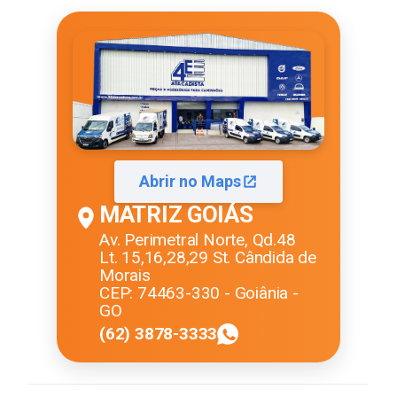
Abrir no Maps
MATRIZ GOIÁS
Av. Perimetral Norte, Qd.48
Lt. 15,16,28,29 St. Cândida de
Morais
CEP: 74463-330 - Goiânia -
GO
(62) 3878-3333