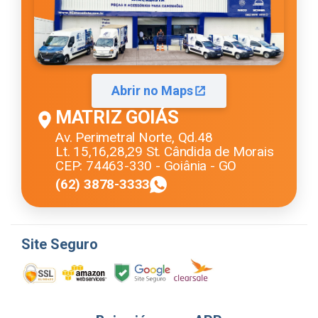
Abrir no Maps
MATRIZ GOIÁS
Av. Perimetral Norte, Qd.48
Lt. 15,16,28,29 St. Cândida de Morais
CEP: 74463-330 - Goiânia - GO
(62) 3878-3333
Site Seguro