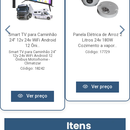
Smart TV para Caminhão
Panela Elétrica de Arroz 2
24” 12v 24v WiFi Android
Litros 24v 180W
12 Ôni...
Cozimento a vapor...
Smart TV para Caminhão 24"
Código: 17729
12v 24v WiFi Android 12
Ônibus Motorhome -
Climatizar
Código: 18242
Ver preço
Ver preço