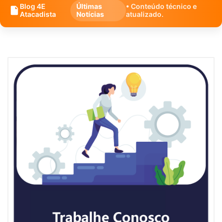
Blog 4E
Últimas
• Conteúdo técnico e
Atacadista
Notícias
atualizado.