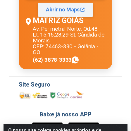
Abrir no Maps
MATRIZ GOIÁS
Av. Perimetral Norte, Qd.48
Lt. 15,16,28,29 St. Cândida de
Morais
CEP: 74463-330 - Goiânia -
GO
(62) 3878-3333
Site Seguro
Baixe já nosso APP
O nosso site coleta cookies próprios e de