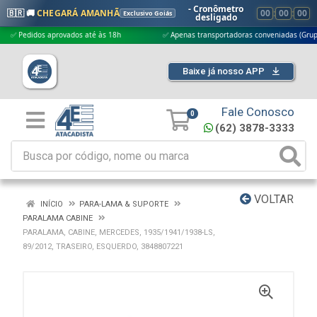
- Cronômetro
🇧🇷 🚚
CHEGARÁ AMANHÃ
00
:
00
:
00
Exclusivo Goiás
desligado
edidos aprovados até às 18h
✅ Apenas transportadoras conveniadas (Grupo G5)
Baixe já nosso APP
Fale Conosco
0
(62) 3878-3333
VOLTAR
INÍCIO
PARA-LAMA & SUPORTE
PARALAMA CABINE
PARALAMA, CABINE, MERCEDES, 1935/1941/1938-LS,
89/2012, TRASEIRO, ESQUERDO, 3848807221