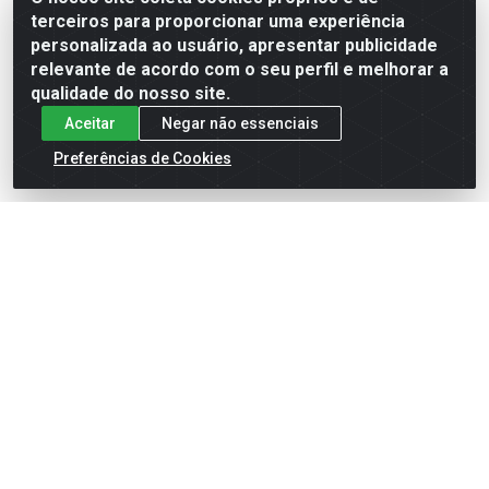
terceiros para proporcionar uma experiência
Formas de Pagamento
personalizada ao usuário, apresentar publicidade
relevante de acordo com o seu perfil e melhorar a
qualidade do nosso site.
Aceitar
Negar não essenciais
Preferências de Cookies
English
Español
×
ENTRE EM CAMPO COM A 4E!
Vista a camisa de quem joga para vencer.