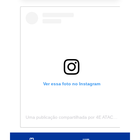
Ver essa foto no Instagram
Uma publicação compartilhada por 4E ATACADISTA - Distribuidora de Pecas e Acessórios (@4eatacadista)