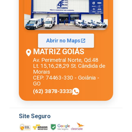
Abrir no Maps
MATRIZ GOIÁS
Av. Perimetral Norte, Qd.48
Lt. 15,16,28,29 St. Cândida de
Morais
CEP: 74463-330 - Goiânia -
GO
(62) 3878-3333
Site Seguro