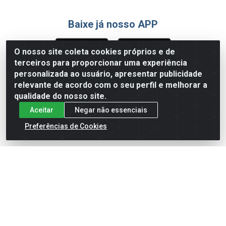
Baixe já nosso APP
O nosso site coleta cookies próprios e de
terceiros para proporcionar uma experiência
Formas de Pagamento
personalizada ao usuário, apresentar publicidade
relevante de acordo com o seu perfil e melhorar a
qualidade do nosso site.
Aceitar
Negar não essenciais
Preferências de Cookies
English
Español
×
ENTRE EM CAMPO COM A 4E!
Vista a camisa de quem joga para vencer.