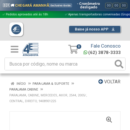
- Cronômetro
🇧🇷 🚚
CHEGARÁ AMANHÃ
00
:
00
:
00
Exclusivo Goiás
desligado
didos aprovados até às 18h
✅ Apenas transportadoras conveniadas (Grupo G5)
Baixe já nosso APP
Fale Conosco
0
(62) 3878-3333
VOLTAR
INÍCIO
PARA-LAMA & SUPORTE
PARALAMA CABINE
PARALAMA, CABINE, MERCEDES, AXOR, 2544, 2005/,
CENTRAL, DIREITO, 9408901225