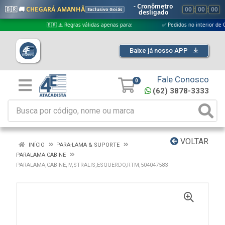
- Cronômetro
🇧🇷 🚚
CHEGARÁ AMANHÃ
00
:
00
:
00
Exclusivo Goiás
desligado
🇧🇷 ⚠️ Regras válidas apenas para:
✅ Pedidos no interior de Goiás
Baixe já nosso APP
Fale Conosco
0
(62) 3878-3333
VOLTAR
INÍCIO
PARA-LAMA & SUPORTE
PARALAMA CABINE
PARALAMA,CABINE,IV,STRALIS,ESQUERDO,RTM,504047583