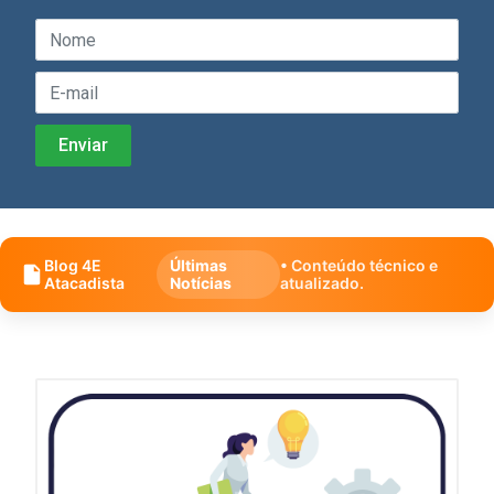
Blog 4E
Últimas
• Conteúdo técnico e
Atacadista
Notícias
atualizado.