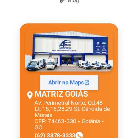
Blog
Abrir no Maps
MATRIZ GOIÁS
Av. Perimetral Norte, Qd.48
Lt. 15,16,28,29 St. Cândida de
Morais
CEP: 74463-330 - Goiânia -
GO
(62) 3878-3333