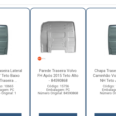
seira Lateral
Parede Traseira Volvo
Chapa Trasei
/ Teto Baixo
FH Após 2015 Teto Alto
Caminhão Vol
raseira ...
- 84590868
NH Teto A
o: 10665
Código: 15756
Código:
agem: PC
Embalagem: PC
Embalag
Original: 1
Número Original: 84590868
Número Ori