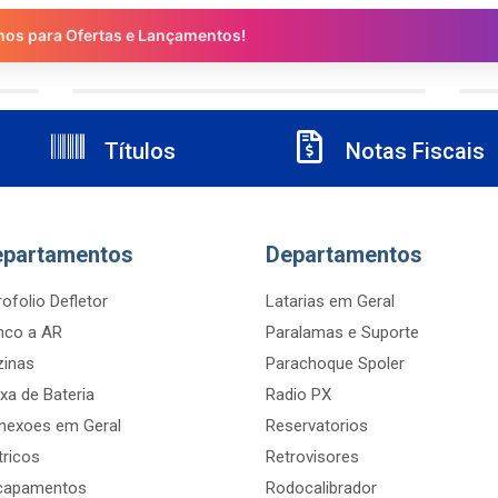
nos para Ofertas e Lançamentos!
Títulos
Notas Fiscais
epartamentos
Departamentos
ofolio Defletor
Latarias em Geral
nco a AR
Paralamas e Suporte
zinas
Parachoque Spoler
xa de Bateria
Radio PX
nexoes em Geral
Reservatorios
tricos
Retrovisores
capamentos
Rodocalibrador