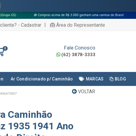
🎁 Compras acima de R$ 3.000 ganham uma camisa do Brasil
|
cliente? - Cadastrar
Área do Representante
Fale Conosco
0
(62) 3878-3333
en
Ar Condicionado p/ Caminhão
MARCAS
BLOG
VOLTAR
3446470007
ra Caminhão
z 1935 1941 Ano