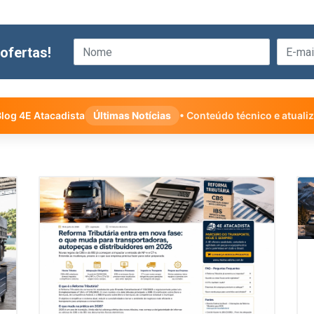
ofertas!
log 4E Atacadista
Últimas Notícias
• Conteúdo técnico e atuali