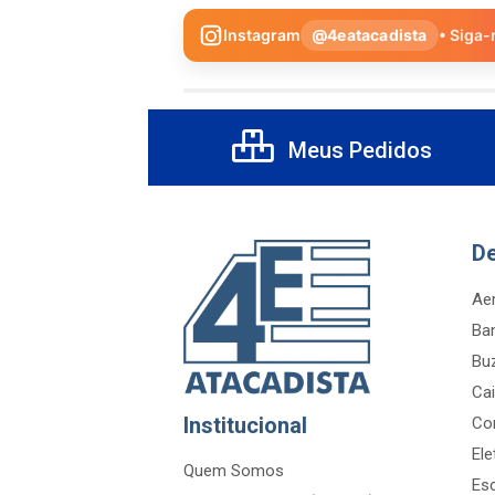
Instagram
@4eatacadista
• Siga-
Meus Pedidos
D
Aer
Ba
Bu
Cai
Institucional
Co
Ele
Quem Somos
Es