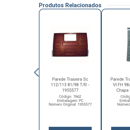
Produtos Relacionados
e Traseira Sc
Parede Traseira Sc
Parede Tra
24 R Highline
112/113 81/98 T/R -
Vl FH 98
Chapa Traseira...
1955577
Chapa T
ódigo: 7591
Código: 7662
Códig
balagem: PC
Embalagem: PC
Embal
Original: 1311360
Número Original: 1955577
Número 