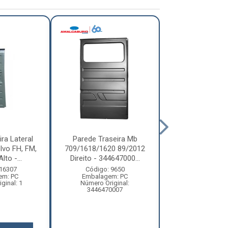
ra Lateral
Parede Traseira Mb
Parede Trase
vo FH, FM,
709/1618/1620 89/2012
114/124 R Hi
lto -...
Direito - 344647000...
2008/ - Chapa Tr
 16307
Código: 9650
Código: 75
em: PC
Embalagem: PC
Embalagem:
ginal: 1
Número Original:
Número Original:
3446470007