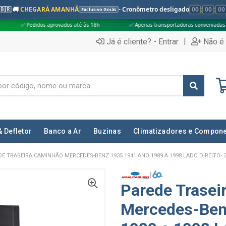
🇧🇷 🚚
CHEGARÁ AMANHÃ
- Cronômetro desligado
00
:
00
:
00
Exclusivo Goiás
 aprovados até às 18h
✅ Apenas transportadoras conveniadas (Grupo G5)
|
Já é cliente? - Entrar
Não é 
& Defletor
Banco a Ar
Buzinas
Climatizadores e Compon
E TRASEIRA CAMINHÃO MERCEDES-BENZ 1935 1941 ANO 1989 A 1998 LADO DIREITO- 
Parede Trasei
Mercedes-Ben