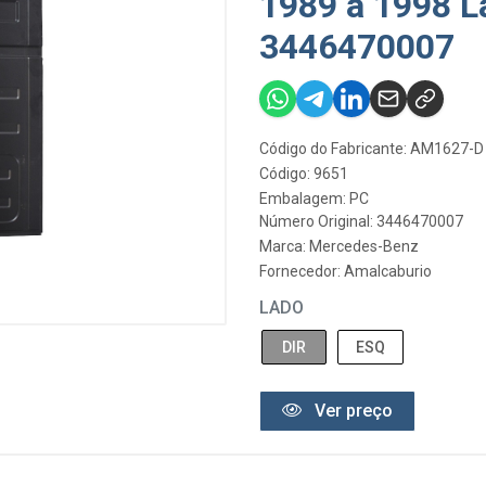
1989 a 1998 La
3446470007
Código do Fabricante: AM1627-D
Código: 9651
Embalagem: PC
Número Original: 3446470007
Marca:
Mercedes-Benz
Fornecedor:
Amalcaburio
LADO
DIR
ESQ
Ver preço