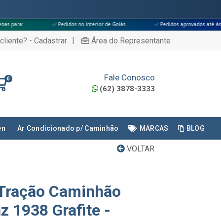
✅ Pedidos no interior de Goiás
✅ Pedidos aprovados até às 18h
✅ A
|
cliente? - Cadastrar
Área do Representante
Fale Conosco
0
(62) 3878-3333
en
Ar Condicionado p/ Caminhão
MARCAS
BLOG
VOLTAR
 Tração Caminhão
 1938 Grafite -