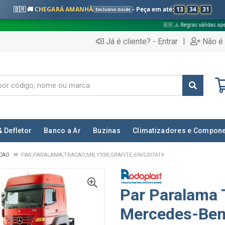
🇧🇷 🚚
CHEGARÁ AMANHÃ
- Peça em até:
13
:
34
:
30
Exclusivo Goiás
🇧🇷 ⚠️ Regras válidas apenas para:
|
Já é cliente? - Entrar
Não é 
& Defletor
Banco a Ar
Buzinas
Climatizadores e Compon
CAO
PAR,PARALAMA,TRACAO,MB,1938,GRAFITE,6965207419
Par Paralama
Mercedes-Benz