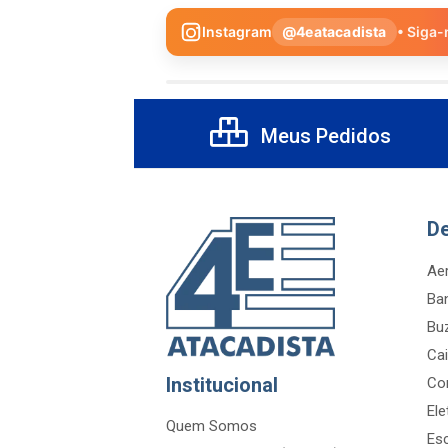
Instagram
@4eatacadista
• Siga-
Meus Pedidos
D
Aer
Ba
Bu
Cai
Institucional
Co
Ele
Quem Somos
Es