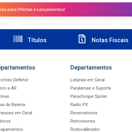
nos para Ofertas e Lançamentos!
Títulos
Notas Fiscais
epartamentos
Departamentos
ofolio Defletor
Latarias em Geral
nco a AR
Paralamas e Suporte
zinas
Parachoque Spoler
xa de Bateria
Radio PX
nexoes em Geral
Reservatorios
tricos
Retrovisores
capamentos
Rodocalibrador