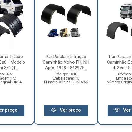
lama Tração
Par Paralama Tração
Par Parala
s Baú - Modelo
Caminhão Volvo FH, NH
Caminhão Sc
i 3/4 (T...
Após 1998 - 812975...
4, Série 5 -
go: 8451
Código: 1810
Código:
agem: PC
Embalagem: PC
Embalag
iginal: BK04
Número Original: 8129756
Número Origin
er preço
Ver preço
Ver 