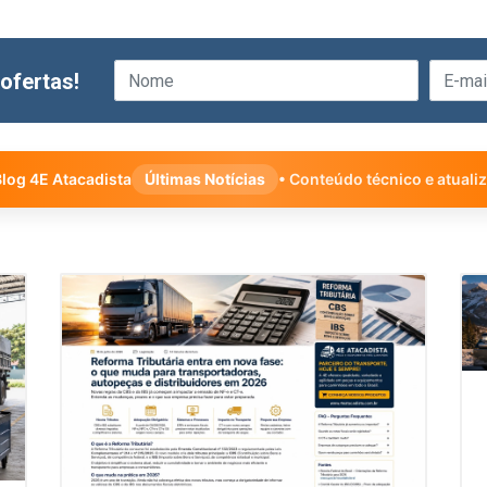
ofertas!
log 4E Atacadista
Últimas Notícias
• Conteúdo técnico e atuali