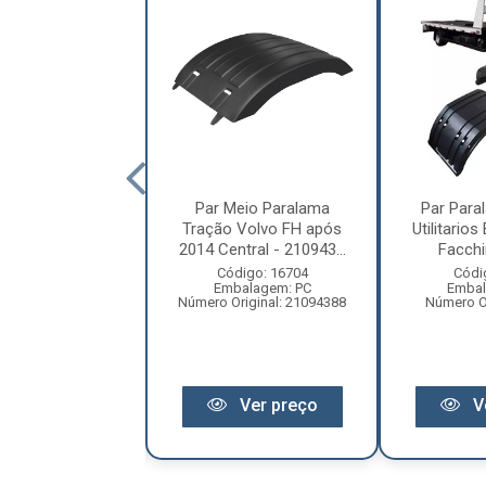
aralama Tração
Par Meio Paralama
Par Para
rios Baú - Modelo
Tração Volvo FH após
Utilitario
on 3/4 (Trê...
2014 Central - 210943...
Facchin
digo: 14182
Código: 16704
Códi
balagem: PC
Embalagem: PC
Embal
Original: 006648
Número Original: 21094388
Número Or
Ver preço
Ver preço
V