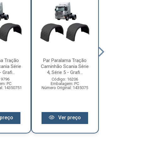
ma Tração
Par Paralama Tração
Par Paralama 
ania Série
Caminhão Scania Série
Utilitarios Baú 
 Grafi...
4, Série 5 - Grafi...
Randon 3/4 (T
 9796
Código: 16206
Código: 14
em: PC
Embalagem: PC
Embalagem:
al: 14350751
Número Original: 1435075
Número Original
preço
Ver preço
Ver pr