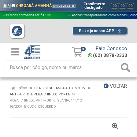
- Cronômetro
🇧🇷 🚚
CHEGARÁ AMANHÃ
00
:
00
:
00
Exclusivo Goiás
desligado
didos aprovados até às 18h
✅ Apenas transportadoras conveniadas (Grupo G5)
Baixe já nosso APP
Fale Conosco
0
(62) 3878-3333
VOLTAR
INÍCIO
ITENS SEGURANCA AUTOMOTIV
ANTI-FURTO & PEGA-CHINELO PORTA
PEGA, CHINELO, ANTI-FURTO, SCANIA, 114/124,
98/2007, BICUDO, ESQUERDO