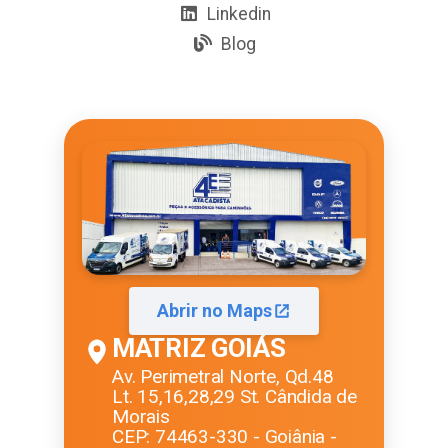
Linkedin
Blog
Abrir no Maps
MATRIZ GOIÁS
Av. Perimetral Norte, Qd.48
Lt. 15,16,28,29 St. Cândida de
Morais
CEP: 74463-330 - Goiânia -