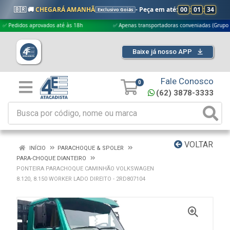
🇧🇷 🚚
CHEGARÁ AMANHÃ
- Peça em até:
00
:
01
:
34
Exclusivo Goiás
idos aprovados até às 18h
✅ Apenas transportadoras conveniadas (Grupo G5)
Baixe já nosso APP
Fale Conosco
0
(62) 3878-3333
VOLTAR
INÍCIO
PARACHOQUE & SPOLER
PARA-CHOQUE DIANTEIRO
PONTEIRA PARACHOQUE CAMINHÃO VOLKSWAGEN
8.120, 8.150 WORKER LADO DIREITO - 2RD807104