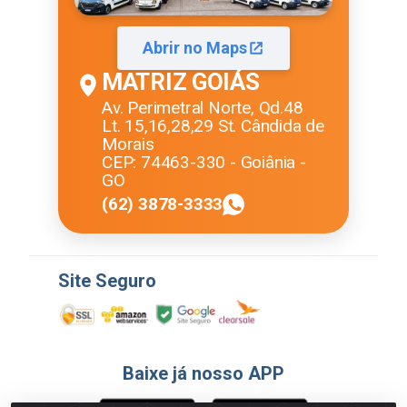
Abrir no Maps
MATRIZ GOIÁS
Av. Perimetral Norte, Qd.48
Lt. 15,16,28,29 St. Cândida de
Morais
CEP: 74463-330 - Goiânia -
GO
(62) 3878-3333
Site Seguro
Baixe já nosso APP