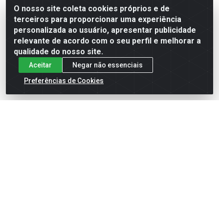
O nosso site coleta cookies próprios e de
terceiros para proporcionar uma experiência
Formas de Pagamento
personalizada ao usuário, apresentar publicidade
relevante de acordo com o seu perfil e melhorar a
qualidade do nosso site.
Aceitar
Negar não essenciais
Preferências de Cookies
English
Español
×
ENTRE EM CAMPO COM A 4E!
Vista a camisa de quem joga para vencer.