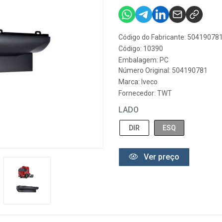
Código do Fabricante: 50419078
Código: 10390
Embalagem: PC
Número Original: 504190781
Marca:
Iveco
Fornecedor:
TWT
LADO
DIR
ESQ
Ver preço