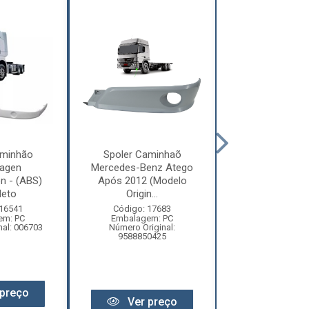
aminhão
Spoler Caminhaõ
Spoler Cami
agen
Mercedes-Benz Atego
Mercedes-Ben
on - (ABS)
Após 2012 (Modelo
Após 2012 (
eto
Origin...
Origin...
 16541
Código: 17683
Código: 17
em: PC
Embalagem: PC
Embalagem:
nal: 006703
Número Original:
Número Origi
9588850425
95888000
preço
Ver preço
Ver pr