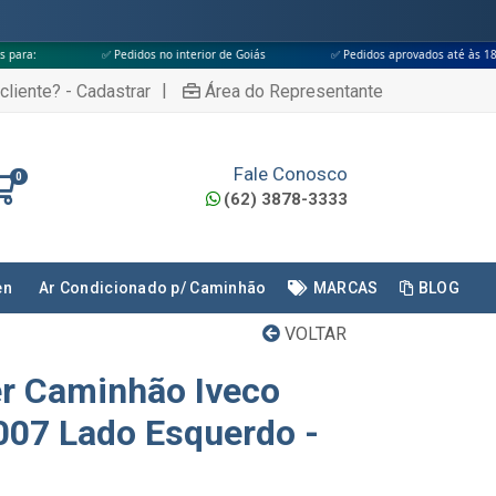
 Pedidos no interior de Goiás
✅ Pedidos aprovados até às 18h
✅ Apen
|
cliente? - Cadastrar
Área do Representante
Fale Conosco
0
(62) 3878-3333
en
Ar Condicionado p/ Caminhão
MARCAS
BLOG
VOLTAR
er Caminhão Iveco
2007 Lado Esquerdo -