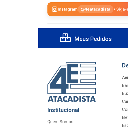
Instagram
@4eatacadista
• Siga-
Meus Pedidos
D
Aer
Ba
Bu
Cai
Institucional
Co
Ele
Quem Somos
Es