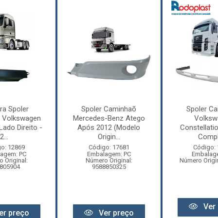
ra Spoler
Spoler Caminhaõ
Spoler C
 Volkswagen
Mercedes-Benz Atego
Volksw
ado Direito -
Após 2012 (Modelo
Constellati
2...
Origin...
Compl
o: 12869
Código: 17681
Código:
agem: PC
Embalagem: PC
Embalag
 Original:
Número Original:
Número Origi
805904
9588850325
Ver 
er preço
Ver preço