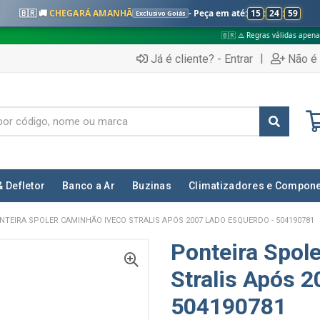
🇧🇷 🚚
CHEGARÁ AMANHÃ
- Peça em até:
15
:
24
:
58
Exclusivo Goiás
🇧🇷 ⚠️ Regras válidas apenas para:
✅
|
Já é cliente? - Entrar
Não é 
& Defletor
Banco a Ar
Buzinas
Climatizadores e Compon
NTEIRA SPOLER CAMINHÃO IVECO STRALIS APÓS 2007 LADO ESQUERDO - 504190781
Ponteira Spol
Stralis Após 
504190781