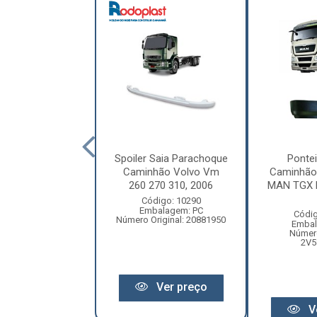
er Caminhaõ
Spoiler Saia Parachoque
Pontei
es-Benz Atego
Caminhão Volvo Vm
Caminhão
2012 (Modelo
260 270 310, 2006
MAN TGX L
Origin...
Código: 10290
Embalagem: PC
digo: 17682
Códig
Número Original: 20881950
balagem: PC
Embal
ero Original:
Número
588800008
2V5
Ver preço
Ver preço
V