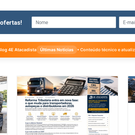
ofertas!
log 4E Atacadista
Últimas Notícias
• Conteúdo técnico e atuali