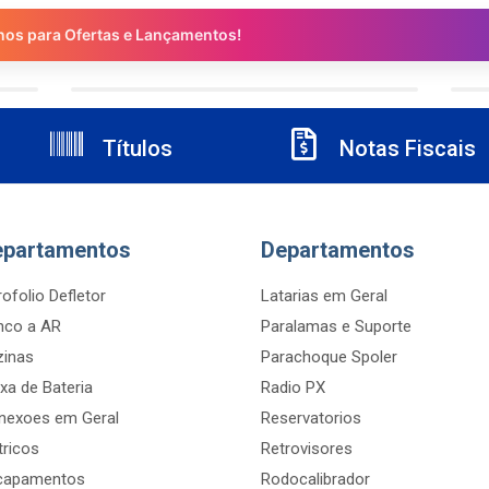
nos para Ofertas e Lançamentos!
Títulos
Notas Fiscais
epartamentos
Departamentos
ofolio Defletor
Latarias em Geral
nco a AR
Paralamas e Suporte
zinas
Parachoque Spoler
xa de Bateria
Radio PX
nexoes em Geral
Reservatorios
tricos
Retrovisores
capamentos
Rodocalibrador