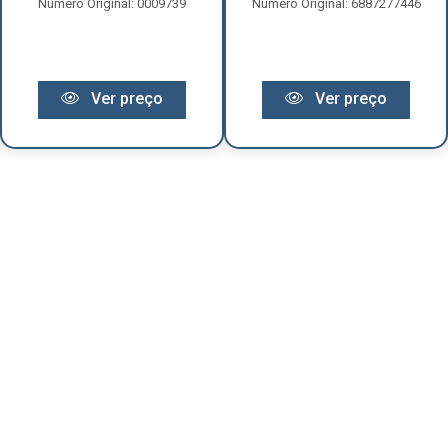
Número Original: 0009739
Número Original: 6887277446
Ver preço
Ver preço