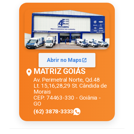
Abrir no Maps
MATRIZ GOIÁS
Av. Perimetral Norte, Qd.48
Lt. 15,16,28,29 St. Cândida de
Morais
CEP: 74463-330 - Goiânia -
GO
(62) 3878-3333