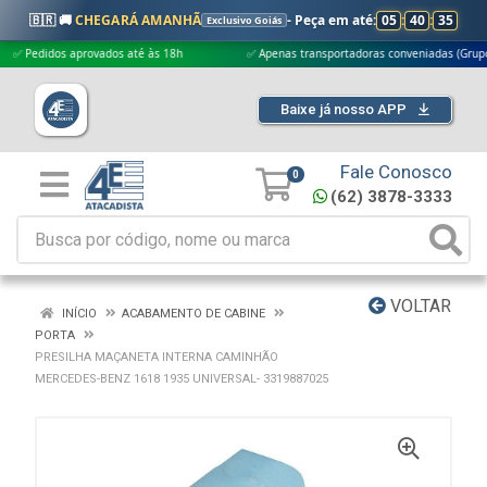
🇧🇷 🚚
CHEGARÁ AMANHÃ
- Peça em até:
05
:
40
:
34
Exclusivo Goiás
edidos aprovados até às 18h
✅ Apenas transportadoras conveniadas (Grupo G5)
Baixe já nosso APP
Fale Conosco
0
(62) 3878-3333
VOLTAR
INÍCIO
ACABAMENTO DE CABINE
PORTA
PRESILHA MAÇANETA INTERNA CAMINHÃO
MERCEDES-BENZ 1618 1935 UNIVERSAL- 3319887025