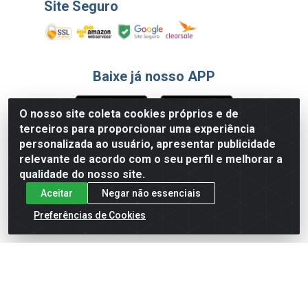
Site Seguro
Baixe já nosso APP
O nosso site coleta cookies próprios e de
terceiros para proporcionar uma experiência
Formas de Pagamento
personalizada ao usuário, apresentar publicidade
relevante de acordo com o seu perfil e melhorar a
qualidade do nosso site.
Aceitar
Negar não essenciais
Preferências de Cookies
English
Español
×