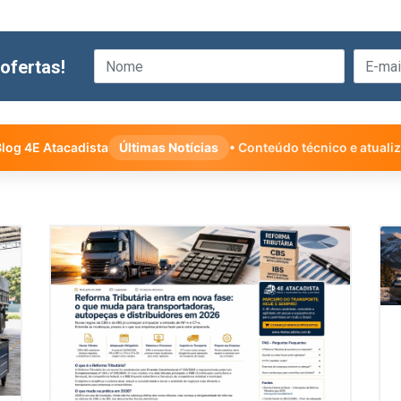
ofertas!
log 4E Atacadista
Últimas Notícias
• Conteúdo técnico e atuali