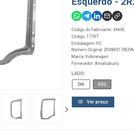
Esquerdo - 2
Código do Fabricante: 4460E
Código: 17797
Embalagem: PC
Número Original: 2R2809170EPA
Marca:
Volkswagen
Fornecedor:
Amalcaburio
LADO
DIR
ESQ
Ver preço