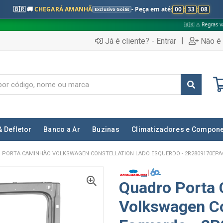
🇧🇷 🚚
CHEGARÁ AMANHÃ
- Peça em até:
00
:
33
:
07
Exclusivo Goiás
🇧🇷 ⚠️ Regras válidas apenas para:
|
Já é cliente? - Entrar
Não é 
& Defletor
Banco a Ar
Buzinas
Climatizadores e Compon
 PORTA CAMINHÃO VOLKSWAGEN CONSTELLATION LADO ESQUERDO - 2R2809170EPA
Quadro Porta
Volkswagen Co