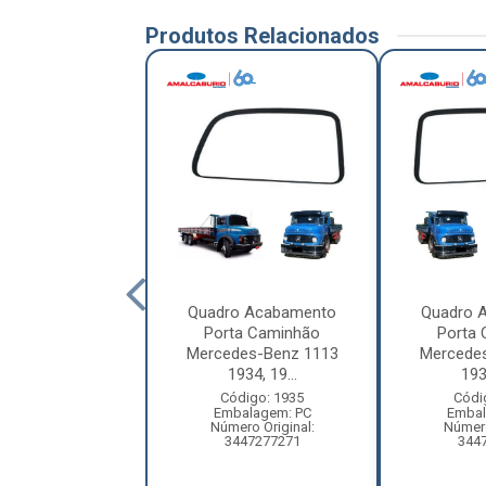
Produtos Relacionados
 Nua Completa
Quadro Acabamento
Quadro 
hão Mercedes-
Porta Caminhão
Porta
xor 2540, 2644
Mercedes-Benz 1113
Mercede
La...
1934, 19...
1934
digo: 10712
Código: 1935
Códi
balagem: PC
Embalagem: PC
Embal
ero Original:
Número Original:
Número
587200205
3447277271
344