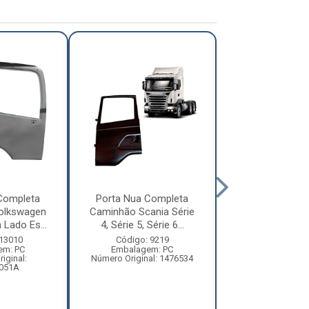
Completa
Porta Nua Completa
Porta Nua Co
olkswagen
Caminhão Scania Série
Caminhão Mer
 Lado Es...
4, Série 5, Série 6...
Benz Axor 254
La...
 13010
Código: 9219
em: PC
Embalagem: PC
Código: 10
iginal:
Número Original: 1476534
Embalagem:
051A
Número Origi
95872002