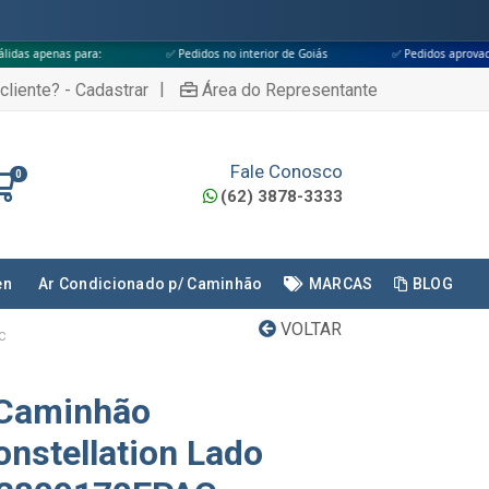
✅ Pedidos no interior de Goiás
✅ Pedidos aprovados até às 18h
|
cliente? - Cadastrar
Área do Representante
Fale Conosco
0
(62) 3878-3333
en
Ar Condicionado p/ Caminhão
MARCAS
BLOG
VOLTAR
C
 Caminhão
nstellation Lado