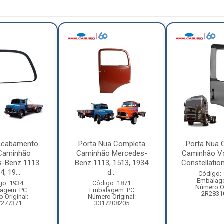
Acabamento
Porta Nua Completa
Porta Nua 
 Caminhão
Caminhão Mercedes-
Caminhão V
s-Benz 1113
Benz 1113, 1513, 1934
Constellation
, 19...
d...
Código:
Embalag
go: 1934
Código: 1871
Número Or
agem: PC
Embalagem: PC
2R2831
 Original:
Número Original:
7277371
3317208205