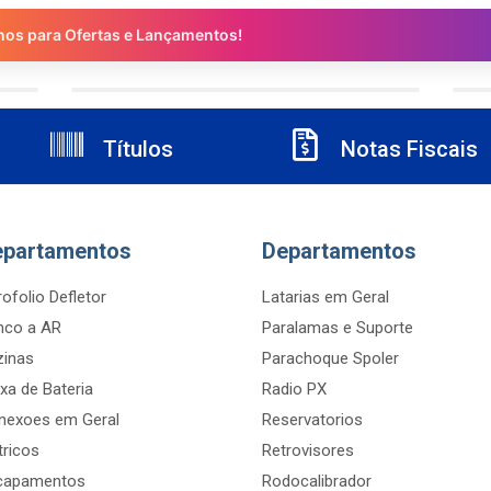
nos para Ofertas e Lançamentos!
Títulos
Notas Fiscais
epartamentos
Departamentos
ofolio Defletor
Latarias em Geral
nco a AR
Paralamas e Suporte
zinas
Parachoque Spoler
xa de Bateria
Radio PX
nexoes em Geral
Reservatorios
tricos
Retrovisores
capamentos
Rodocalibrador