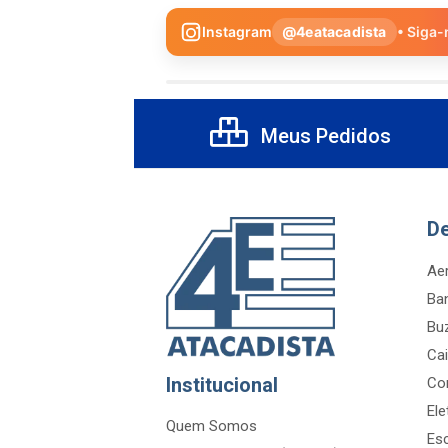
Instagram
@4eatacadista
• Siga-
Meus Pedidos
D
Aer
Ba
Bu
Cai
Institucional
Co
Ele
Quem Somos
Es