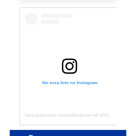
Ver essa foto no Instagram
Uma publicação compartilhada por 4E ATACADISTA - Distribuidora de Pecas e Acessórios (@4eatacadista)