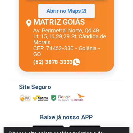
Abrir no Maps
MATRIZ GOIÁS
Av. Perimetral Norte, Qd.48
Lt. 15,16,28,29 St. Cândida de
Morais
CEP: 74463-330 - Goiânia -
GO
(62) 3878-3333
Site Seguro
Baixe já nosso APP