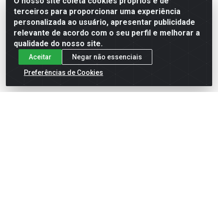
O nosso site coleta cookies próprios e de
terceiros para proporcionar uma experiência
Formas de Pagamento
personalizada ao usuário, apresentar publicidade
relevante de acordo com o seu perfil e melhorar a
qualidade do nosso site.
Aceitar
Negar não essenciais
Preferências de Cookies
English
Español
×
ENTRE EM CAMPO COM A 4E!
Vista a camisa de quem joga para vencer.