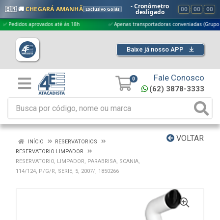
- Cronômetro
🇧🇷 🚚
CHEGARÁ AMANHÃ
00
:
00
:
00
Exclusivo Goiás
desligado
idos aprovados até às 18h
✅ Apenas transportadoras conveniadas (Grupo G5)
Baixe já nosso APP
Fale Conosco
0
(62) 3878-3333
VOLTAR
INÍCIO
RESERVATORIOS
RESERVATORIO LIMPADOR
RESERVATORIO, LIMPADOR, PARABRISA, SCANIA,
114/124, P/G/R, SERIE, 5, 2007/, 1850266