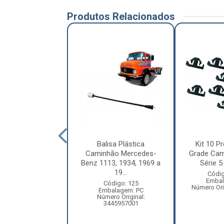
Produtos Relacionados
letor Coluna
Balisa Plástica
Kit 10 Pr
ão Volkswagen
Caminhão Mercedes-
Grade Cam
ellation Após
Benz 1113, 1934, 1969 a
Série 5 
2010 ...
19...
Códig
Embal
digo: 12209
Código: 125
Número Ori
balagem: PC
Embalagem: PC
ero Original:
Número Original:
R2809559A
3445957001