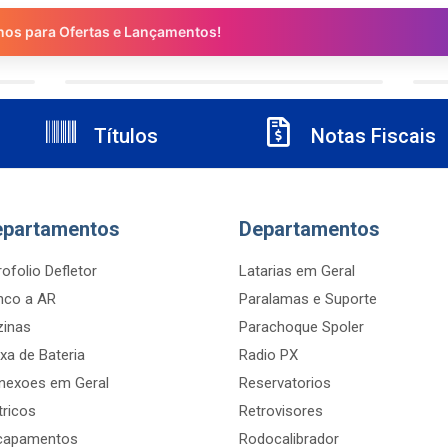
nos para Ofertas e Lançamentos!
Títulos
Notas Fiscais
epartamentos
Departamentos
ofolio Defletor
Latarias em Geral
nco a AR
Paralamas e Suporte
zinas
Parachoque Spoler
xa de Bateria
Radio PX
nexoes em Geral
Reservatorios
tricos
Retrovisores
capamentos
Rodocalibrador