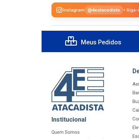
Instagram
@4eatacadista
• Siga-
Meus Pedidos
D
Aer
Ba
Bu
Cai
Institucional
Co
Ele
Quem Somos
Es