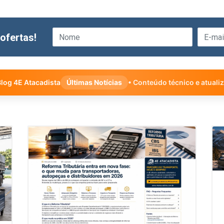
ofertas!
log 4E Atacadista
Últimas Notícias
• Conteúdo técnico e atuali