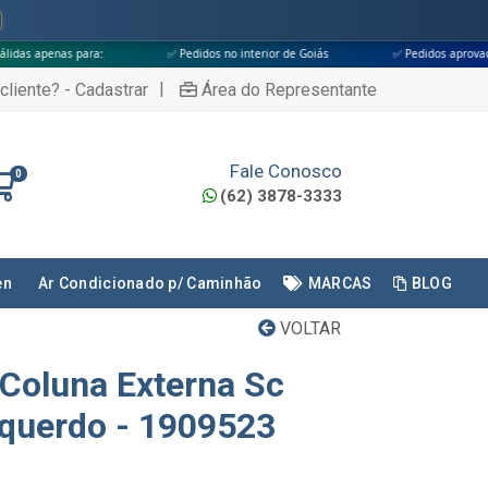
:
✅ Pedidos no interior de Goiás
✅ Pedidos aprovados até às 18h
|
cliente? - Cadastrar
Área do Representante
Fale Conosco
0
(62) 3878-3333
en
Ar Condicionado p/ Caminhão
MARCAS
BLOG
VOLTAR
Coluna Externa Sc
squerdo - 1909523