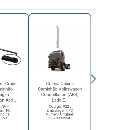
or Grade
Coluna Cabine
Defletor Co
minhão
Caminhão Volkswagen
Caminhão Vol
agen
Constellation (ABS)
Constellatio
on Apó...
Lado E...
2010 ...
 7944
Código: 9225
Código: 12
em: PC
Embalagem: PC
Embalagem:
iginal:
Número Original:
Número Origi
3359
2R2809055A
2R280955