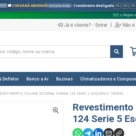
🇧🇷 🚚
CHEGARÁ AMANHÃ
- Cronômetro desligado
00
:
00
:
00
Exclusivo Goiás
🇧🇷 ⚠️ Regras válidas apenas para
|
Já é cliente? - Entrar
Não é 
& Defletor
Banco a Ar
Buzinas
Climatizadores e Compon
EVESTIMENTO, COLUNA, EXTERNA, SCANIA, 124, SERIE, 5, ESQUERDO, 1909523
Revestimento 
124 Serie 5 E