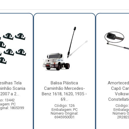
esilhas Tela
Balisa Plástica
Amorteced
inhão Scania
Caminhão Mercedes-
Capô Ca
2007 a 2...
Benz 1618, 1620, 1935 -
Volksw
69...
Constellati
o: 13442
agem: PC
Código: 126
Código:
ginal: 1805399
Embalagem: PC
Embalag
Número Original:
Número Or
6945950001
2R282