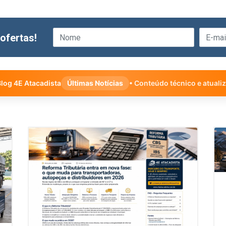
ofertas!
log 4E Atacadista
Últimas Notícias
• Conteúdo técnico e atuali