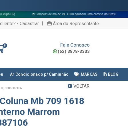
🎁 Compras acima de R$ 3.000 ganham uma camisa do Brasil
|
cliente? - Cadastrar
Área do Representante
Fale Conosco
0
(62) 3878-3333
en
Ar Condicionado p/ Caminhão
MARCAS
BLOG
VOLTAR
O, 6886887106
 Coluna Mb 709 1618
Interno Marrom
6887106