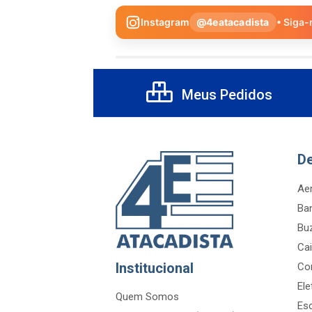
Instagram
@4eatacadista
• Siga-
Meus Pedidos
D
Aer
Ba
Bu
Cai
Institucional
Co
Ele
Quem Somos
Es