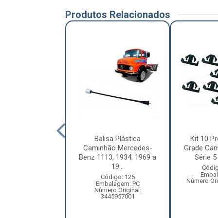
Produtos Relacionados
letor Coluna
Balisa Plástica
Kit 10 Pr
ão Volkswagen
Caminhão Mercedes-
Grade Cam
ellation Após
Benz 1113, 1934, 1969 a
Série 5 
2010 ...
19...
Códig
Embal
digo: 12209
Código: 125
Número Ori
balagem: PC
Embalagem: PC
ero Original:
Número Original:
R2809559A
3445957001