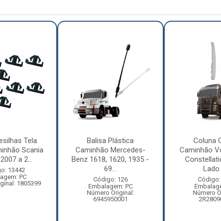
esilhas Tela
Balisa Plástica
Coluna 
inhão Scania
Caminhão Mercedes-
Caminhão V
2007 a 2...
Benz 1618, 1620, 1935 -
Constellat
69...
Lado 
o: 13442
agem: PC
Código: 126
Código:
ginal: 1805399
Embalagem: PC
Embalag
Número Original:
Número Or
6945950001
2R2809