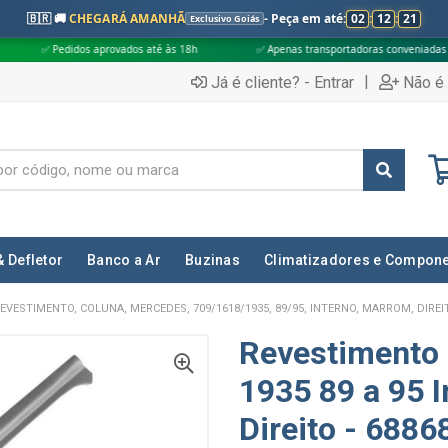
🇧🇷 🚚
CHEGARÁ AMANHÃ
- Peça em até:
02
:
12
:
20
Exclusivo Goiás
aprovados até às 18h
✅ Apenas transportadoras conveniadas (Grupo G5)
|
Já é cliente? - Entrar
Não é 
& Defletor
Banco a Ar
Buzinas
Climatizadores e Compon
EVESTIMENTO, COLUNA, MERCEDES, 709/1618/1935, 89/95, INTERNO, MARROM, DIREIT
Revestimento
1935 89 a 95 
Direito - 688