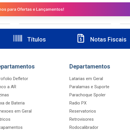
nos para Ofertas e Lançamentos!
Títulos
Notas Fiscais
epartamentos
Departamentos
ofolio Defletor
Latarias em Geral
nco a AR
Paralamas e Suporte
zinas
Parachoque Spoler
xa de Bateria
Radio PX
nexoes em Geral
Reservatorios
tricos
Retrovisores
capamentos
Rodocalibrador