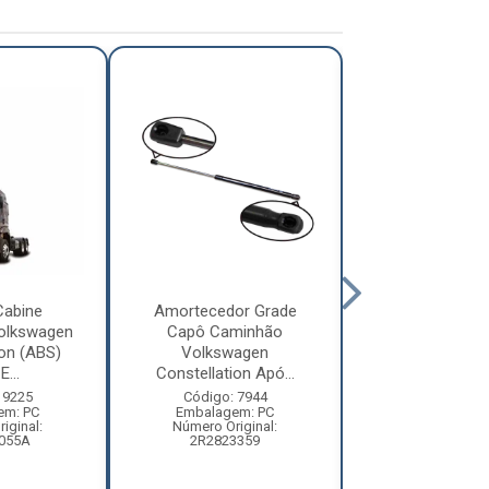
Cabine
Amortecedor Grade
Defletor Co
olkswagen
Capô Caminhão
Caminhão Vol
ion (ABS)
Volkswagen
Constellatio
E...
Constellation Apó...
2010 ...
 9225
Código: 7944
Código: 12
em: PC
Embalagem: PC
Embalagem:
iginal:
Número Original:
Número Origi
055A
2R2823359
2R280955