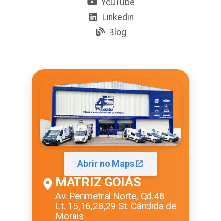
YouTube
Linkedin
Blog
Abrir no Maps
MATRIZ GOIÁS
Av. Perimetral Norte, Qd.48
Lt. 15,16,28,29 St. Cândida de
Morais