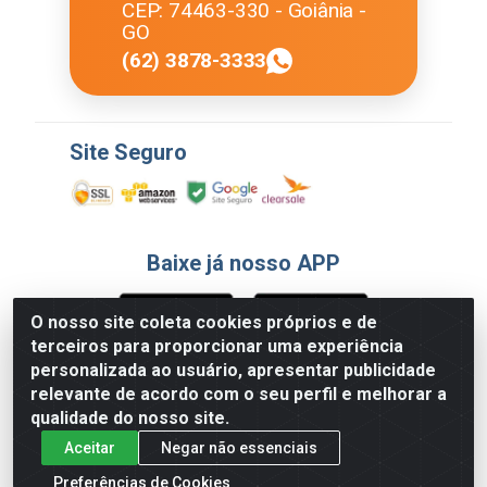
CEP: 74463-330 - Goiânia -
GO
(62) 3878-3333
Site Seguro
Baixe já nosso APP
O nosso site coleta cookies próprios e de
terceiros para proporcionar uma experiência
Formas de Pagamento
personalizada ao usuário, apresentar publicidade
relevante de acordo com o seu perfil e melhorar a
qualidade do nosso site.
Aceitar
Negar não essenciais
Preferências de Cookies