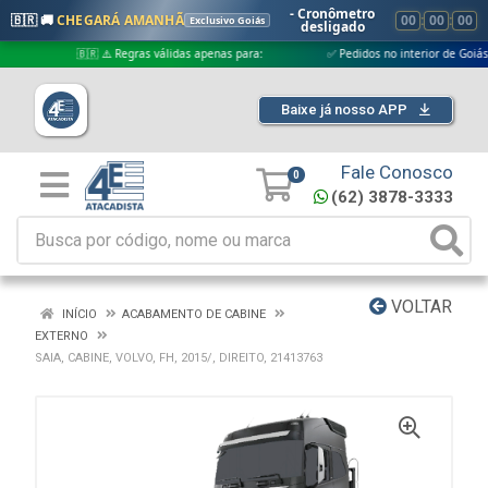
- Cronômetro
🇧🇷 🚚
CHEGARÁ AMANHÃ
00
:
00
:
00
Exclusivo Goiás
desligado
🇧🇷 ⚠️ Regras válidas apenas para:
✅ Pedidos no interior de Goiás
Baixe já nosso APP
Fale Conosco
0
(62) 3878-3333
VOLTAR
INÍCIO
ACABAMENTO DE CABINE
EXTERNO
SAIA, CABINE, VOLVO, FH, 2015/, DIREITO, 21413763