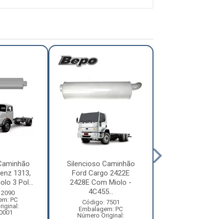
 Caminhão
Silencioso Caminhão
Silencioso Ca
enz 1313,
Ford Cargo 2422E
Mercedes-Ben
lo 3 Pol...
2428E Com Miolo -
Eletronico Após 
4C455...
 2090
Código: 96
em: PC
Embalagem:
Código: 7501
iginal:
Número Origi
Embalagem: PC
0001
38449005
Número Original: