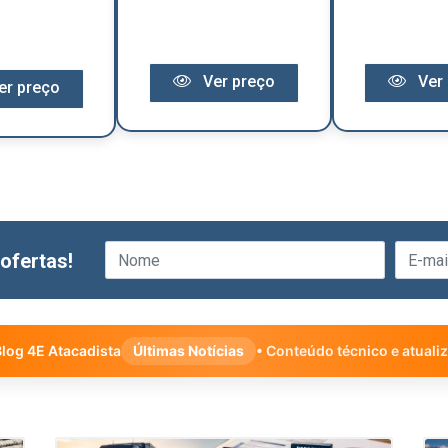
Ver preço
Ver 
er preço
ofertas!
log 4E Atacadista
Últimas Notícias
• Conteúdo técnico e atuali