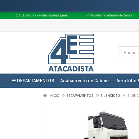
egras válidas apenas para:
✅ Pedidos no interior de Goiás
✅ Pedidos a
DEPARTAMENTOS
Acabamento de Cabine
Aerofólio 
INÍCIO
ESCAPAMENTOS
SILENCIOSO
SILENC