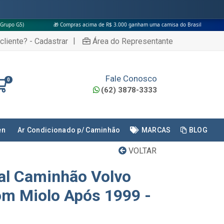
🎁 Compras acima de R$ 3.000 ganham uma camisa do Brasil
|
cliente? - Cadastrar
Área do Representante
Fale Conosco
0
(62) 3878-3333
en
Ar Condicionado p/ Caminhão
MARCAS
BLOG
VOLTAR
nal Caminhão Volvo
m Miolo Após 1999 -