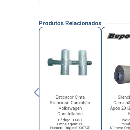
Produtos Relacionados
cioso Caminhão
Esticador Cinta
Silenc
des-Benz 1620
Silencioso Caminhão
Caminhã
ico Após 2008 ...
Volkswagen
Após 2012
Constellation
E
ódigo: 9604
balagem: PC
Código: 11421
Códig
ero Original:
Embalagem: PC
Embal
844900501
Número Original: SI074F
Número Orig