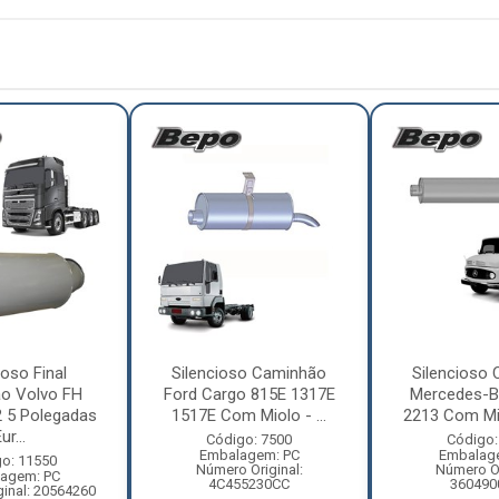
ioso Final
Silencioso Caminhão
Silencioso
o Volvo FH
Ford Cargo 815E 1317E
Mercedes-B
 5 Polegadas
1517E Com Miolo - ...
2213 Com Mio
ur...
Código: 7500
Código:
Embalagem: PC
Embalag
o: 11550
Número Original:
Número Or
agem: PC
4C455230CC
360490
inal: 20564260