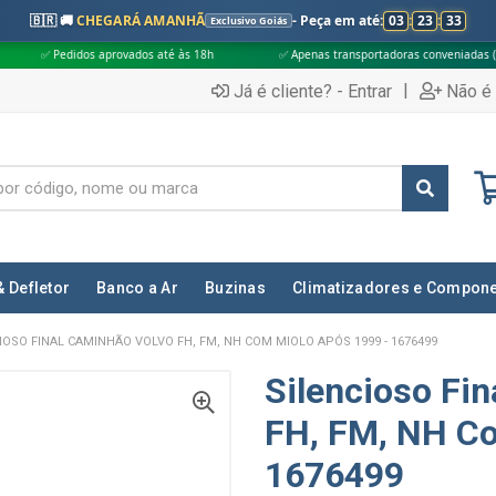
🇧🇷 🚚
CHEGARÁ AMANHÃ
- Peça em até:
03
:
23
:
32
Exclusivo Goiás
provados até às 18h
✅ Apenas transportadoras conveniadas (Grupo G5)
|
Já é cliente? - Entrar
Não é 
& Defletor
Banco a Ar
Buzinas
Climatizadores e Compon
IOSO FINAL CAMINHÃO VOLVO FH, FM, NH COM MIOLO APÓS 1999 - 1676499
Silencioso Fi
FH, FM, NH Co
1676499