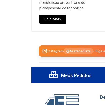
manutenção preventiva e do
planejamento de reposição.
Leia Mais
Instagram
@4eatacadista
• Siga-
Meus Pedidos
D