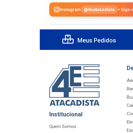
Instagram
@4eatacadista
• Siga-
Meus Pedidos
D
Aer
Ba
Bu
Cai
Institucional
Co
Ele
Quem Somos
Es