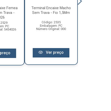
aixe Femea
Terminal Encaixe Macho
Terminal Encai
 Trava -
Sem Trava - Fio 1,5Mm
Scania, Pl
026
Climatiza
Código: 2535
 2529
Código: 25
Embalagem: PC
em: PC
Embalagem:
Número Original: 000
al: 5454026
Número Origina
Ver preço
preço
Ver pr