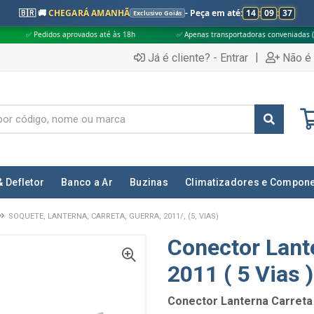
🇧🇷 🚚
CHEGARÁ AMANHÃ
- Peça em até:
14
:
09
:
36
Exclusivo Goiás
aprovados até às 18h
✅ Apenas transportadoras conveniadas (Grupo G5)
|
Já é cliente? - Entrar
Não é 
& Defletor
Banco a Ar
Buzinas
Climatizadores e Compon
SOQUETE, LANTERNA, CARRETA, GUERRA, 2011/, (5, VIAS)
Conector Lant
2011 ( 5 Vias )
Conector Lanterna Carreta 