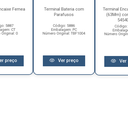
Encaixe Femea
Terminal Bateria com
Terminal Enc
Parafusos
(63Mm) com
5454
go: 5887
Código: 5886
Código:
agem: CT
Embalagem: PC
Embalag
Original: 0
Número Original: TBF1004
Número Origin
er preço
Ver preço
Ver 