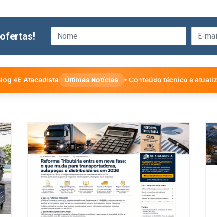
ofertas!
log 4E Atacadista
Últimas Notícias
• Conteúdo técnico e atuali