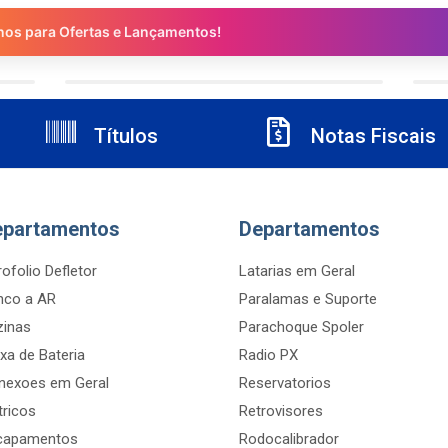
nos para Ofertas e Lançamentos!
Títulos
Notas Fiscais
epartamentos
Departamentos
ofolio Defletor
Latarias em Geral
nco a AR
Paralamas e Suporte
zinas
Parachoque Spoler
xa de Bateria
Radio PX
nexoes em Geral
Reservatorios
tricos
Retrovisores
capamentos
Rodocalibrador