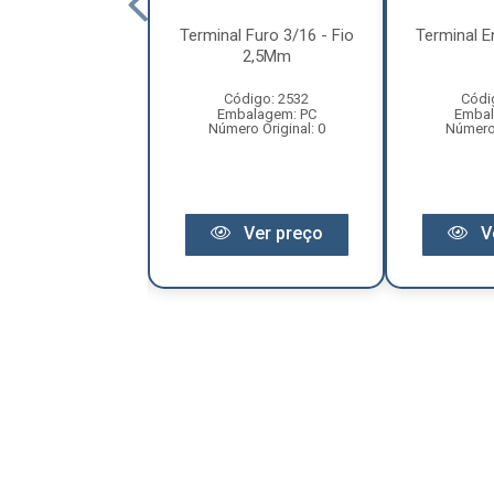
l Encaixe Femea
Terminal Furo 3/16 - Fio
Terminal 
ania, Placa
2,5Mm
imatizador
Código: 2532
Códi
ódigo: 2528
Embalagem: PC
Embal
balagem: PC
Número Original: 0
Número 
 Original: 120S
Ver preço
V
Ver preço