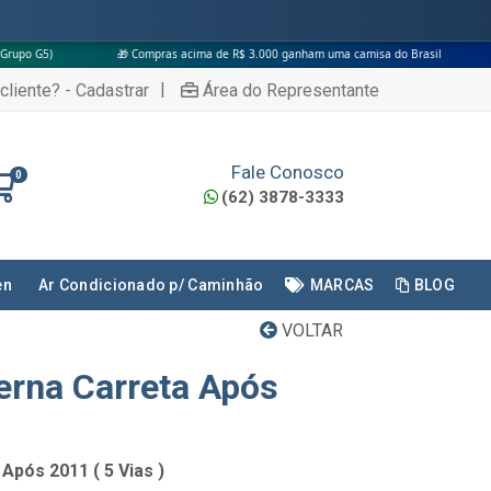
🎁 Compras acima de R$ 3.000 ganham uma camisa do Brasil
|
cliente? - Cadastrar
Área do Representante
Fale Conosco
0
(62) 3878-3333
en
Ar Condicionado p/ Caminhão
MARCAS
BLOG
VOLTAR
erna Carreta Após
Após 2011 ( 5 Vias )