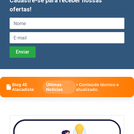
Cadastre-se para receber nossas
ofertas!
Blog 4E
Últimas
• Conteúdo técnico e
Atacadista
Notícias
atualizado.