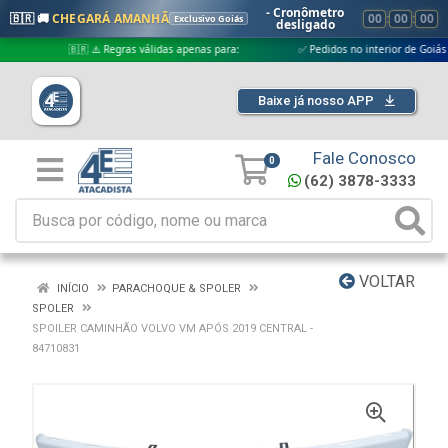
- Cronômetro
🇧🇷 🚚
CHEGARÁ AMANHÃ
00
:
00
:
00
Exclusivo Goiás
desligado
🇧🇷 ⚠️ Regras válidas apenas para:
✅ Pedidos no interior de Goiás
Baixe já nosso APP
Fale Conosco
0
(62) 3878-3333
VOLTAR
INÍCIO
PARACHOQUE & SPOLER
SPOLER
SPOILER CAMINHÃO VOLVO VM APÓS 2019 CENTRAL -
84710831