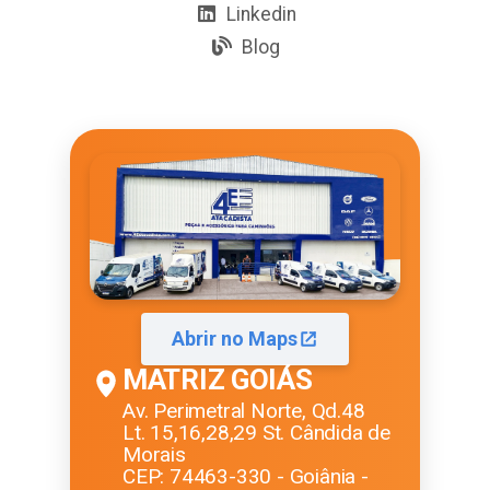
Linkedin
Blog
Abrir no Maps
MATRIZ GOIÁS
Av. Perimetral Norte, Qd.48
Lt. 15,16,28,29 St. Cândida de
Morais
CEP: 74463-330 - Goiânia -