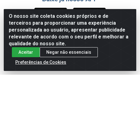
O nosso site coleta cookies próprios e de
terceiros para proporcionar uma experiência
Formas de Pagamento
personalizada ao usuário, apresentar publicidade
relevante de acordo com o seu perfil e melhorar a
qualidade do nosso site.
Aceitar
Negar não essenciais
Preferências de Cookies
English
Español
×
ENTRE EM CAMPO COM A 4E!
Vista a camisa de quem joga para vencer.