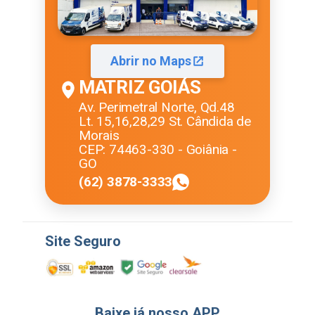
Abrir no Maps
MATRIZ GOIÁS
Av. Perimetral Norte, Qd.48
Lt. 15,16,28,29 St. Cândida de
Morais
CEP: 74463-330 - Goiânia -
GO
(62) 3878-3333
Site Seguro
Baixe já nosso APP