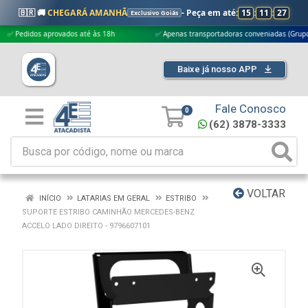
🇧🇷 🚚
CHEGARÁ AMANHÃ
- Peça em até:
15
:
11
:
26
Exclusivo Goiás
edidos aprovados até às 18h
✅ Apenas transportadoras conveniadas (Grupo G5)
Baixe já nosso APP
Fale Conosco
0
(62) 3878-3333
VOLTAR
INÍCIO
LATARIAS EM GERAL
ESTRIBO
SUPORTE ESTRIBO CAMINHÃO MERCEDES-BENZ
ACCELO LADO DIREITO - 9796607101